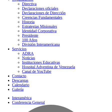
Directiva
Declaraciones oficiales
Declaraciones de Dirección
Creencias Fundamentales
Historia
Estrategias Misionales
Identidad Corporativa
Presidente
100 Años
División Interamericana
Servicios
ADRA
Noticias
Instituciones Educativas
Hospital Adventista de Venezuela
Canal de YouTube
Contacto
Descargas
Calendario
Galería
Interamérica
Conferencia General