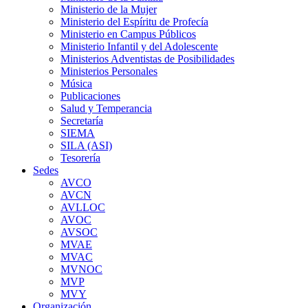
Ministerio de la Mujer
Ministerio del Espíritu de Profecía
Ministerio en Campus Públicos
Ministerio Infantil y del Adolescente
Ministerios Adventistas de Posibilidades
Ministerios Personales
Música
Publicaciones
Salud y Temperancia
Secretaría
SIEMA
SILA (ASI)
Tesorería
Sedes
AVCO
AVCN
AVLLOC
AVOC
AVSOC
MVAE
MVAC
MVNOC
MVP
MVY
Organización