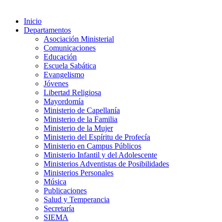
Inicio
Departamentos
Asociación Ministerial
Comunicaciones
Educación
Escuela Sabática
Evangelismo
Jóvenes
Libertad Religiosa
Mayordomía
Ministerio de Capellanía
Ministerio de la Familia
Ministerio de la Mujer
Ministerio del Espíritu de Profecía
Ministerio en Campus Públicos
Ministerio Infantil y del Adolescente
Ministerios Adventistas de Posibilidades
Ministerios Personales
Música
Publicaciones
Salud y Temperancia
Secretaría
SIEMA