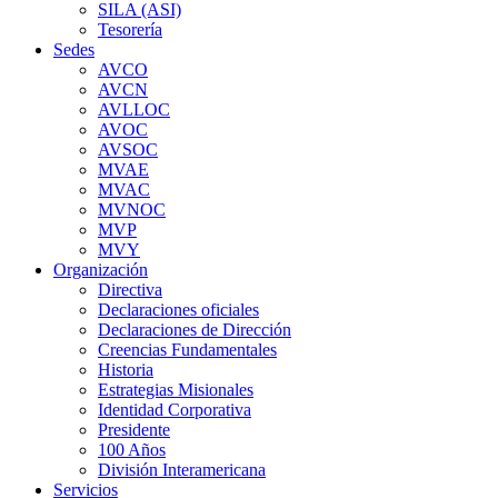
SILA (ASI)
Tesorería
Sedes
AVCO
AVCN
AVLLOC
AVOC
AVSOC
MVAE
MVAC
MVNOC
MVP
MVY
Organización
Directiva
Declaraciones oficiales
Declaraciones de Dirección
Creencias Fundamentales
Historia
Estrategias Misionales
Identidad Corporativa
Presidente
100 Años
División Interamericana
Servicios