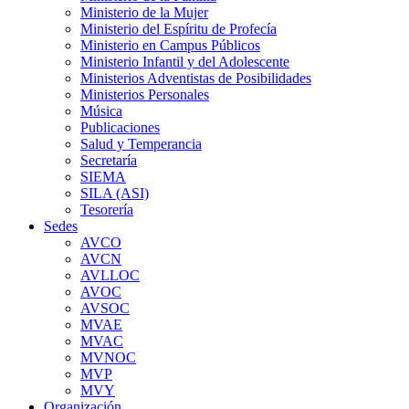
Ministerio de la Mujer
Ministerio del Espíritu de Profecía
Ministerio en Campus Públicos
Ministerio Infantil y del Adolescente
Ministerios Adventistas de Posibilidades
Ministerios Personales
Música
Publicaciones
Salud y Temperancia
Secretaría
SIEMA
SILA (ASI)
Tesorería
Sedes
AVCO
AVCN
AVLLOC
AVOC
AVSOC
MVAE
MVAC
MVNOC
MVP
MVY
Organización