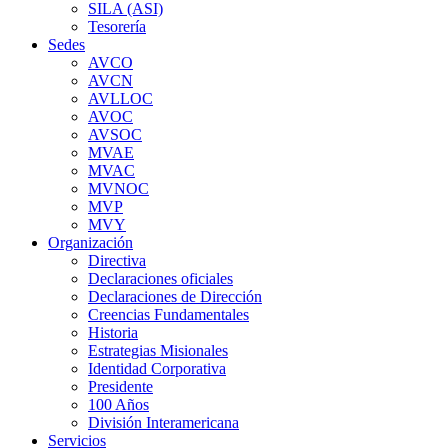
SILA (ASI)
Tesorería
Sedes
AVCO
AVCN
AVLLOC
AVOC
AVSOC
MVAE
MVAC
MVNOC
MVP
MVY
Organización
Directiva
Declaraciones oficiales
Declaraciones de Dirección
Creencias Fundamentales
Historia
Estrategias Misionales
Identidad Corporativa
Presidente
100 Años
División Interamericana
Servicios