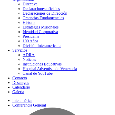
Directiva
Declaraciones oficiales
Declaraciones de Dirección
Creencias Fundamentales
Historia
Estrategias Misionales
Identidad Corporativa
Presidente
100 Años
División Interamericana
Servicios
ADRA
Noticias
Instituciones Educativas
Hospital Adventista de Venezuela
Canal de YouTube
Contacto
Descargas
Calendario
Galería
Interamérica
Conferencia General