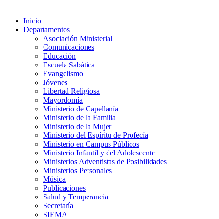
Inicio
Departamentos
Asociación Ministerial
Comunicaciones
Educación
Escuela Sabática
Evangelismo
Jóvenes
Libertad Religiosa
Mayordomía
Ministerio de Capellanía
Ministerio de la Familia
Ministerio de la Mujer
Ministerio del Espíritu de Profecía
Ministerio en Campus Públicos
Ministerio Infantil y del Adolescente
Ministerios Adventistas de Posibilidades
Ministerios Personales
Música
Publicaciones
Salud y Temperancia
Secretaría
SIEMA