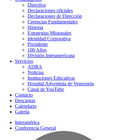
Directiva
Declaraciones oficiales
Declaraciones de Dirección
Creencias Fundamentales
Historia
Estrategias Misionales
Identidad Corporativa
Presidente
100 Años
División Interamericana
Servicios
ADRA
Noticias
Instituciones Educativas
Hospital Adventista de Venezuela
Canal de YouTube
Contacto
Descargas
Calendario
Galería
Interamérica
Conferencia General