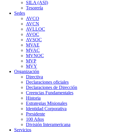
SILA (ASI)
Tesorería
Sedes
AVCO
AVCN
AVLLOC
AVOC
AVSOC
MVAE
MVAC
MVNOC
MVP
MVY
Organización
Directiva
Declaraciones oficiales
Declaraciones de Dirección
Creencias Fundamentales
Historia
Estrategias Misionales
Identidad Corporativa
Presidente
100 Años
División Interamericana
Servicios