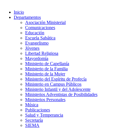
Inicio
Departamentos
Asociación Ministerial
Comunicaciones
Educación
Escuela Sabática
Evangelismo
Jóvenes
Libertad Religiosa
Mayordomía
Ministerio de Capellanía
Ministerio de la Familia
Ministerio de la Mujer
Ministerio del Espíritu de Profecía
Ministerio en Campus Públicos
Ministerio Infantil y del Adolescente
Ministerios Adventistas de Posibilidades
Ministerios Personales
Música
Publicaciones
Salud y Temperancia
Secretaría
SIEMA