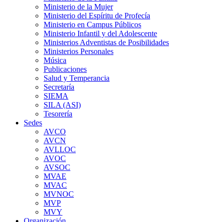
Ministerio de la Mujer
Ministerio del Espíritu de Profecía
Ministerio en Campus Públicos
Ministerio Infantil y del Adolescente
Ministerios Adventistas de Posibilidades
Ministerios Personales
Música
Publicaciones
Salud y Temperancia
Secretaría
SIEMA
SILA (ASI)
Tesorería
Sedes
AVCO
AVCN
AVLLOC
AVOC
AVSOC
MVAE
MVAC
MVNOC
MVP
MVY
Organización