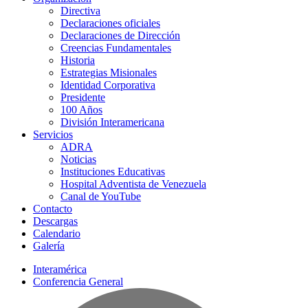
Directiva
Declaraciones oficiales
Declaraciones de Dirección
Creencias Fundamentales
Historia
Estrategias Misionales
Identidad Corporativa
Presidente
100 Años
División Interamericana
Servicios
ADRA
Noticias
Instituciones Educativas
Hospital Adventista de Venezuela
Canal de YouTube
Contacto
Descargas
Calendario
Galería
Interamérica
Conferencia General