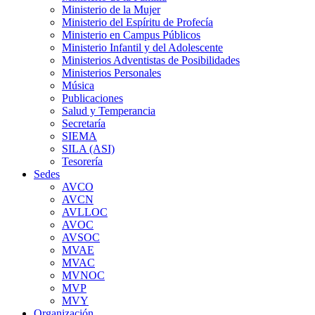
Ministerio de la Mujer
Ministerio del Espíritu de Profecía
Ministerio en Campus Públicos
Ministerio Infantil y del Adolescente
Ministerios Adventistas de Posibilidades
Ministerios Personales
Música
Publicaciones
Salud y Temperancia
Secretaría
SIEMA
SILA (ASI)
Tesorería
Sedes
AVCO
AVCN
AVLLOC
AVOC
AVSOC
MVAE
MVAC
MVNOC
MVP
MVY
Organización