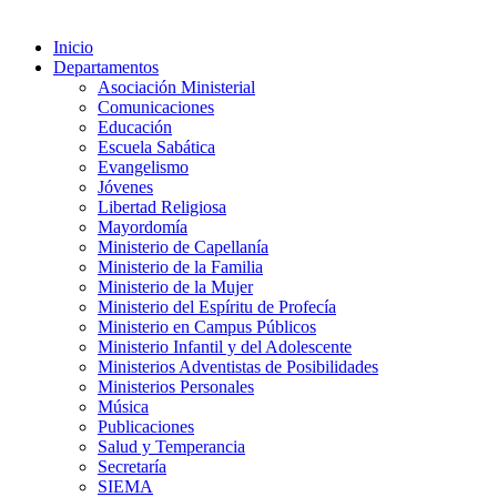
Inicio
Departamentos
Asociación Ministerial
Comunicaciones
Educación
Escuela Sabática
Evangelismo
Jóvenes
Libertad Religiosa
Mayordomía
Ministerio de Capellanía
Ministerio de la Familia
Ministerio de la Mujer
Ministerio del Espíritu de Profecía
Ministerio en Campus Públicos
Ministerio Infantil y del Adolescente
Ministerios Adventistas de Posibilidades
Ministerios Personales
Música
Publicaciones
Salud y Temperancia
Secretaría
SIEMA