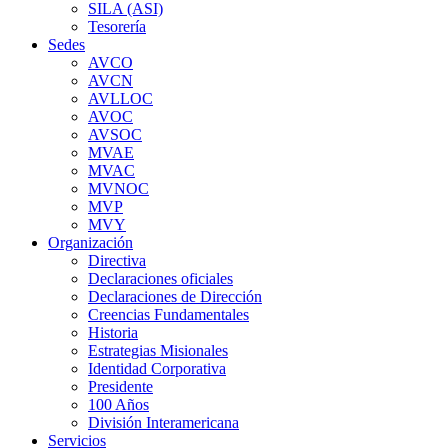
SILA (ASI)
Tesorería
Sedes
AVCO
AVCN
AVLLOC
AVOC
AVSOC
MVAE
MVAC
MVNOC
MVP
MVY
Organización
Directiva
Declaraciones oficiales
Declaraciones de Dirección
Creencias Fundamentales
Historia
Estrategias Misionales
Identidad Corporativa
Presidente
100 Años
División Interamericana
Servicios