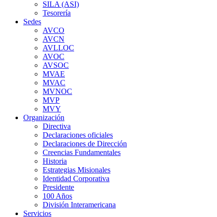
SILA (ASI)
Tesorería
Sedes
AVCO
AVCN
AVLLOC
AVOC
AVSOC
MVAE
MVAC
MVNOC
MVP
MVY
Organización
Directiva
Declaraciones oficiales
Declaraciones de Dirección
Creencias Fundamentales
Historia
Estrategias Misionales
Identidad Corporativa
Presidente
100 Años
División Interamericana
Servicios