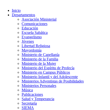
Inicio
Departamentos
Asociación Ministerial
Comunicaciones
Educación
Escuela Sabática
Evangelismo
Jóvenes
Libertad Religiosa
Mayordomía
Ministerio de Capellanía
Ministerio de la Familia
Ministerio de la Mujer
Ministerio del Espíritu de Profecía
Ministerio en Campus Públicos
Ministerio Infantil y del Adolescente
Ministerios Adventistas de Posibilidades
Ministerios Personales
Música
Publicaciones
Salud y Temperancia
Secretaría
SIEMA