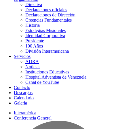
Directiva
Declaraciones oficiales
Declaraciones de Dirección
Creencias Fundamentales
Historia
Estrategias Misionales
Identidad Corporativa
Presidente
100 Años
División Interamericana
Servicios
ADRA
Noticias
Instituciones Educativas
Hospital Adventista de Venezuela
Canal de YouTube
Contacto
Descargas
Calendario
Galería
Interamérica
Conferencia General