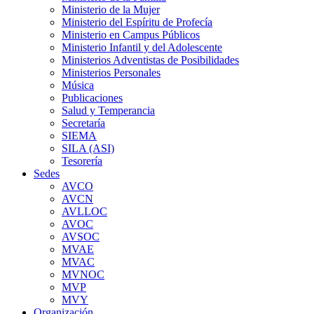
Ministerio de la Mujer
Ministerio del Espíritu de Profecía
Ministerio en Campus Públicos
Ministerio Infantil y del Adolescente
Ministerios Adventistas de Posibilidades
Ministerios Personales
Música
Publicaciones
Salud y Temperancia
Secretaría
SIEMA
SILA (ASI)
Tesorería
Sedes
AVCO
AVCN
AVLLOC
AVOC
AVSOC
MVAE
MVAC
MVNOC
MVP
MVY
Organización