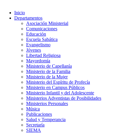
Inicio
Departamentos
Asociación Ministerial
Comunicaciones
Educación
Escuela Sabática
Evangelismo
Jóvenes
Libertad Religiosa
Mayordomía
Ministerio de Capellanía
Ministerio de la Familia
Ministerio de la Mujer
Ministerio del Espíritu de Profecía
Ministerio en Campus Públicos
Ministerio Infantil y del Adolescente
Ministerios Adventistas de Posibilidades
Ministerios Personales
Música
Publicaciones
Salud y Temperancia
Secretaría
SIEMA