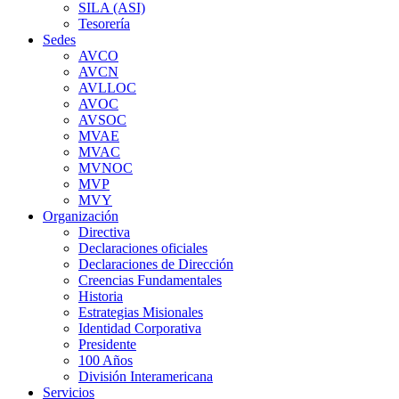
SILA (ASI)
Tesorería
Sedes
AVCO
AVCN
AVLLOC
AVOC
AVSOC
MVAE
MVAC
MVNOC
MVP
MVY
Organización
Directiva
Declaraciones oficiales
Declaraciones de Dirección
Creencias Fundamentales
Historia
Estrategias Misionales
Identidad Corporativa
Presidente
100 Años
División Interamericana
Servicios