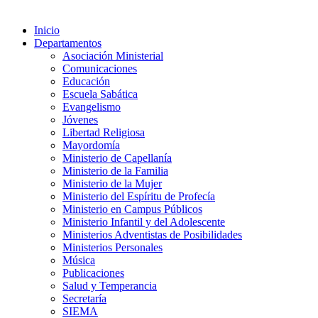
Inicio
Departamentos
Asociación Ministerial
Comunicaciones
Educación
Escuela Sabática
Evangelismo
Jóvenes
Libertad Religiosa
Mayordomía
Ministerio de Capellanía
Ministerio de la Familia
Ministerio de la Mujer
Ministerio del Espíritu de Profecía
Ministerio en Campus Públicos
Ministerio Infantil y del Adolescente
Ministerios Adventistas de Posibilidades
Ministerios Personales
Música
Publicaciones
Salud y Temperancia
Secretaría
SIEMA