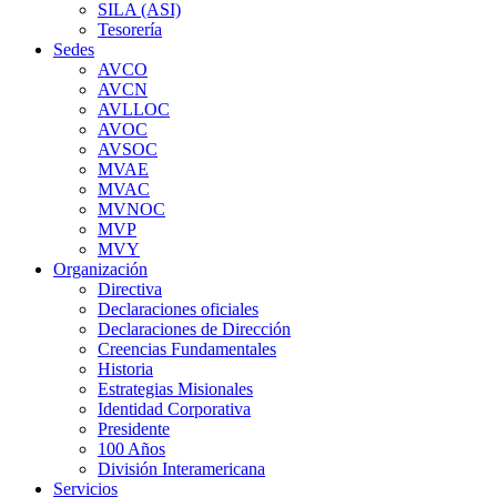
SILA (ASI)
Tesorería
Sedes
AVCO
AVCN
AVLLOC
AVOC
AVSOC
MVAE
MVAC
MVNOC
MVP
MVY
Organización
Directiva
Declaraciones oficiales
Declaraciones de Dirección
Creencias Fundamentales
Historia
Estrategias Misionales
Identidad Corporativa
Presidente
100 Años
División Interamericana
Servicios