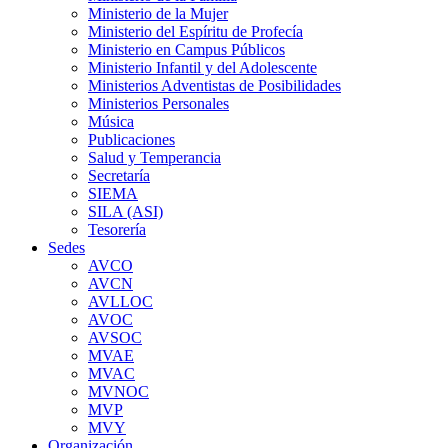
Ministerio de la Mujer
Ministerio del Espíritu de Profecía
Ministerio en Campus Públicos
Ministerio Infantil y del Adolescente
Ministerios Adventistas de Posibilidades
Ministerios Personales
Música
Publicaciones
Salud y Temperancia
Secretaría
SIEMA
SILA (ASI)
Tesorería
Sedes
AVCO
AVCN
AVLLOC
AVOC
AVSOC
MVAE
MVAC
MVNOC
MVP
MVY
Organización