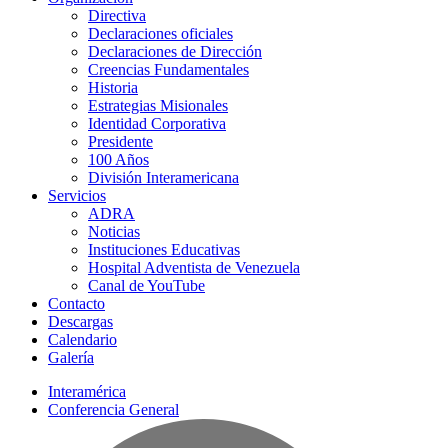
Directiva
Declaraciones oficiales
Declaraciones de Dirección
Creencias Fundamentales
Historia
Estrategias Misionales
Identidad Corporativa
Presidente
100 Años
División Interamericana
Servicios
ADRA
Noticias
Instituciones Educativas
Hospital Adventista de Venezuela
Canal de YouTube
Contacto
Descargas
Calendario
Galería
Interamérica
Conferencia General