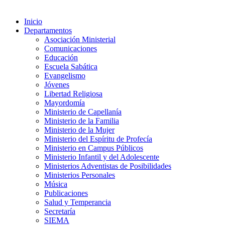
Inicio
Departamentos
Asociación Ministerial
Comunicaciones
Educación
Escuela Sabática
Evangelismo
Jóvenes
Libertad Religiosa
Mayordomía
Ministerio de Capellanía
Ministerio de la Familia
Ministerio de la Mujer
Ministerio del Espíritu de Profecía
Ministerio en Campus Públicos
Ministerio Infantil y del Adolescente
Ministerios Adventistas de Posibilidades
Ministerios Personales
Música
Publicaciones
Salud y Temperancia
Secretaría
SIEMA