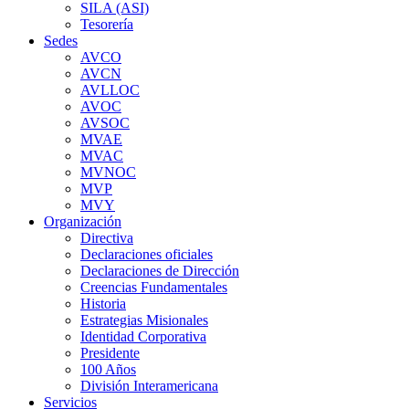
SILA (ASI)
Tesorería
Sedes
AVCO
AVCN
AVLLOC
AVOC
AVSOC
MVAE
MVAC
MVNOC
MVP
MVY
Organización
Directiva
Declaraciones oficiales
Declaraciones de Dirección
Creencias Fundamentales
Historia
Estrategias Misionales
Identidad Corporativa
Presidente
100 Años
División Interamericana
Servicios