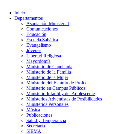
Inicio
Departamentos
Asociación Ministerial
Comunicaciones
Educación
Escuela Sabática
Evangelismo
Jóvenes
Libertad Religiosa
Mayordomía
Ministerio de Capellanía
Ministerio de la Familia
Ministerio de la Mujer
Ministerio del Espíritu de Profecía
Ministerio en Campus Públicos
Ministerio Infantil y del Adolescente
Ministerios Adventistas de Posibilidades
Ministerios Personales
Música
Publicaciones
Salud y Temperancia
Secretaría
SIEMA