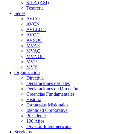
SILA (ASI)
Tesorería
Sedes
AVCO
AVCN
AVLLOC
AVOC
AVSOC
MVAE
MVAC
MVNOC
MVP
MVY
Organización
Directiva
Declaraciones oficiales
Declaraciones de Dirección
Creencias Fundamentales
Historia
Estrategias Misionales
Identidad Corporativa
Presidente
100 Años
División Interamericana
Servicios