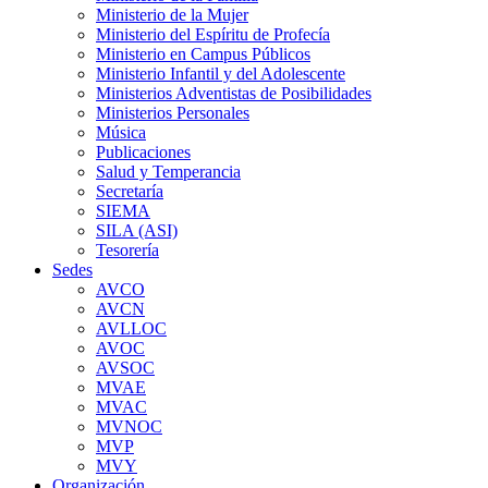
Ministerio de la Mujer
Ministerio del Espíritu de Profecía
Ministerio en Campus Públicos
Ministerio Infantil y del Adolescente
Ministerios Adventistas de Posibilidades
Ministerios Personales
Música
Publicaciones
Salud y Temperancia
Secretaría
SIEMA
SILA (ASI)
Tesorería
Sedes
AVCO
AVCN
AVLLOC
AVOC
AVSOC
MVAE
MVAC
MVNOC
MVP
MVY
Organización