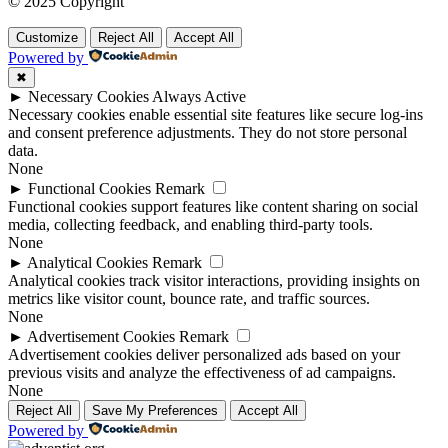
© 2025 Copyright
Customize
Reject All
Accept All
Powered by
✖
►
Necessary Cookies
Always Active
Necessary cookies enable essential site features like secure log-ins
and consent preference adjustments. They do not store personal
data.
None
►
Functional Cookies
Remark
Functional cookies support features like content sharing on social
media, collecting feedback, and enabling third-party tools.
None
►
Analytical Cookies
Remark
Analytical cookies track visitor interactions, providing insights on
metrics like visitor count, bounce rate, and traffic sources.
None
►
Advertisement Cookies
Remark
Advertisement cookies deliver personalized ads based on your
previous visits and analyze the effectiveness of ad campaigns.
None
Reject All
Save My Preferences
Accept All
Powered by