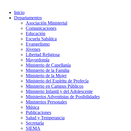
Inicio
Departamentos
Asociación Ministerial
Comunicaciones
Educación
Escuela Sabática
Evangelismo
Jóvenes
Libertad Religiosa
Mayordomía
Ministerio de Capellanía
Ministerio de la Familia
Ministerio de la Mujer
Ministerio del Espíritu de Profecía
Ministerio en Campus Públicos
Ministerio Infantil y del Adolescente
Ministerios Adventistas de Posibilidades
Ministerios Personales
Música
Publicaciones
Salud y Temperancia
Secretaría
SIEMA