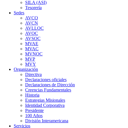
SILA (ASI)
Tesorería
Sedes
AVCO
AVCN
AVLLOC
AVOC
AVSOC
MVAE
MVAC
MVNOC
MVP
MVY
Organización
Directiva
Declaraciones oficiales
Declaraciones de Dirección
Creencias Fundamentales
Historia
Estrategias Misionales
Identidad Corporativa
Presidente
100 Años
División Interamericana
Servicios