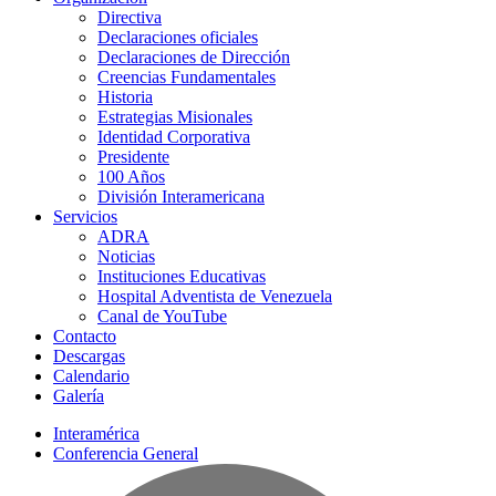
Directiva
Declaraciones oficiales
Declaraciones de Dirección
Creencias Fundamentales
Historia
Estrategias Misionales
Identidad Corporativa
Presidente
100 Años
División Interamericana
Servicios
ADRA
Noticias
Instituciones Educativas
Hospital Adventista de Venezuela
Canal de YouTube
Contacto
Descargas
Calendario
Galería
Interamérica
Conferencia General