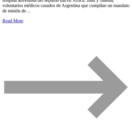
hospital adventista del séptimo día en África. Juan y Juanita,
voluntarios médicos casados ​​de Argentina que cumplían un mandato
de misión de…
Read More