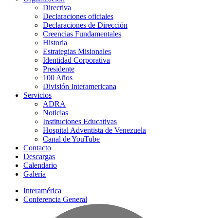
Directiva
Declaraciones oficiales
Declaraciones de Dirección
Creencias Fundamentales
Historia
Estrategias Misionales
Identidad Corporativa
Presidente
100 Años
División Interamericana
Servicios
ADRA
Noticias
Instituciones Educativas
Hospital Adventista de Venezuela
Canal de YouTube
Contacto
Descargas
Calendario
Galería
Interamérica
Conferencia General