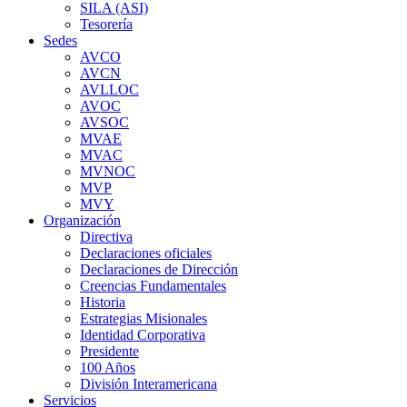
SILA (ASI)
Tesorería
Sedes
AVCO
AVCN
AVLLOC
AVOC
AVSOC
MVAE
MVAC
MVNOC
MVP
MVY
Organización
Directiva
Declaraciones oficiales
Declaraciones de Dirección
Creencias Fundamentales
Historia
Estrategias Misionales
Identidad Corporativa
Presidente
100 Años
División Interamericana
Servicios