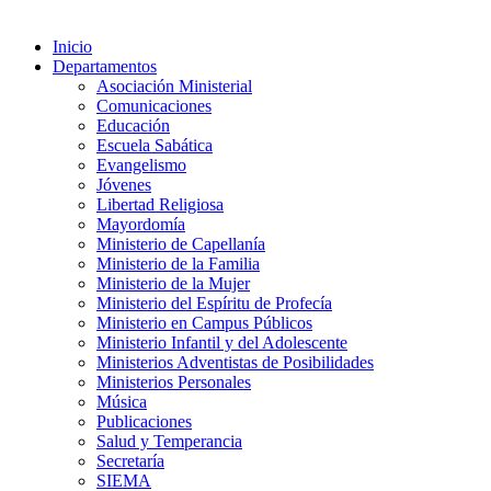
Inicio
Departamentos
Asociación Ministerial
Comunicaciones
Educación
Escuela Sabática
Evangelismo
Jóvenes
Libertad Religiosa
Mayordomía
Ministerio de Capellanía
Ministerio de la Familia
Ministerio de la Mujer
Ministerio del Espíritu de Profecía
Ministerio en Campus Públicos
Ministerio Infantil y del Adolescente
Ministerios Adventistas de Posibilidades
Ministerios Personales
Música
Publicaciones
Salud y Temperancia
Secretaría
SIEMA