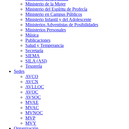
Ministerio de la Mujer
Ministerio del Espíritu de Profecía
Ministerio en Campus Públicos
Ministerio Infantil y del Adolescente
Ministerios Adventistas de Posibilidades
Ministerios Personales
Música
Publicaciones
Salud y Temperancia
Secretaría
SIEMA
SILA (ASI)
Tesorería
Sedes
AVCO
AVCN
AVLLOC
AVOC
AVSOC
MVAE
MVAC
MVNOC
MVP
MVY
Organización