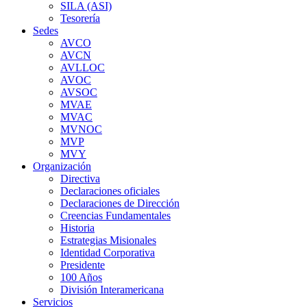
SILA (ASI)
Tesorería
Sedes
AVCO
AVCN
AVLLOC
AVOC
AVSOC
MVAE
MVAC
MVNOC
MVP
MVY
Organización
Directiva
Declaraciones oficiales
Declaraciones de Dirección
Creencias Fundamentales
Historia
Estrategias Misionales
Identidad Corporativa
Presidente
100 Años
División Interamericana
Servicios