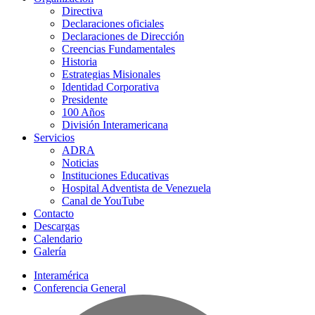
Directiva
Declaraciones oficiales
Declaraciones de Dirección
Creencias Fundamentales
Historia
Estrategias Misionales
Identidad Corporativa
Presidente
100 Años
División Interamericana
Servicios
ADRA
Noticias
Instituciones Educativas
Hospital Adventista de Venezuela
Canal de YouTube
Contacto
Descargas
Calendario
Galería
Interamérica
Conferencia General