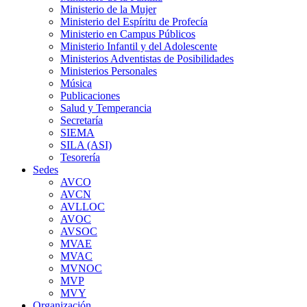
Ministerio de la Mujer
Ministerio del Espíritu de Profecía
Ministerio en Campus Públicos
Ministerio Infantil y del Adolescente
Ministerios Adventistas de Posibilidades
Ministerios Personales
Música
Publicaciones
Salud y Temperancia
Secretaría
SIEMA
SILA (ASI)
Tesorería
Sedes
AVCO
AVCN
AVLLOC
AVOC
AVSOC
MVAE
MVAC
MVNOC
MVP
MVY
Organización