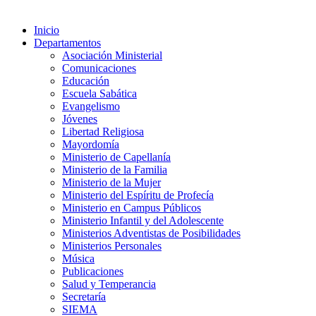
Inicio
Departamentos
Asociación Ministerial
Comunicaciones
Educación
Escuela Sabática
Evangelismo
Jóvenes
Libertad Religiosa
Mayordomía
Ministerio de Capellanía
Ministerio de la Familia
Ministerio de la Mujer
Ministerio del Espíritu de Profecía
Ministerio en Campus Públicos
Ministerio Infantil y del Adolescente
Ministerios Adventistas de Posibilidades
Ministerios Personales
Música
Publicaciones
Salud y Temperancia
Secretaría
SIEMA