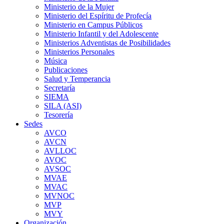
Ministerio de la Mujer
Ministerio del Espíritu de Profecía
Ministerio en Campus Públicos
Ministerio Infantil y del Adolescente
Ministerios Adventistas de Posibilidades
Ministerios Personales
Música
Publicaciones
Salud y Temperancia
Secretaría
SIEMA
SILA (ASI)
Tesorería
Sedes
AVCO
AVCN
AVLLOC
AVOC
AVSOC
MVAE
MVAC
MVNOC
MVP
MVY
Organización