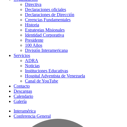
Directiva
Declaraciones oficiales
Declaraciones de Dirección
Creencias Fundamentales
Historia
Estrategias Misionales
Identidad Corporativa
Presidente
100 Años
División Interamericana
Servicios
ADRA
Noticias
Instituciones Educativas
Hospital Adventista de Venezuela
Canal de YouTube
Contacto
Descargas
Calendario
Galería
Interamérica
Conferencia General