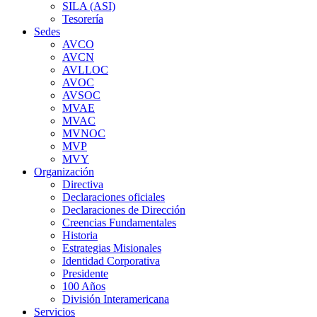
SILA (ASI)
Tesorería
Sedes
AVCO
AVCN
AVLLOC
AVOC
AVSOC
MVAE
MVAC
MVNOC
MVP
MVY
Organización
Directiva
Declaraciones oficiales
Declaraciones de Dirección
Creencias Fundamentales
Historia
Estrategias Misionales
Identidad Corporativa
Presidente
100 Años
División Interamericana
Servicios