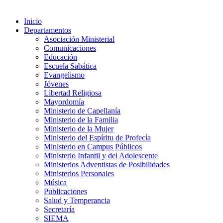
Inicio
Departamentos
Asociación Ministerial
Comunicaciones
Educación
Escuela Sabática
Evangelismo
Jóvenes
Libertad Religiosa
Mayordomía
Ministerio de Capellanía
Ministerio de la Familia
Ministerio de la Mujer
Ministerio del Espíritu de Profecía
Ministerio en Campus Públicos
Ministerio Infantil y del Adolescente
Ministerios Adventistas de Posibilidades
Ministerios Personales
Música
Publicaciones
Salud y Temperancia
Secretaría
SIEMA