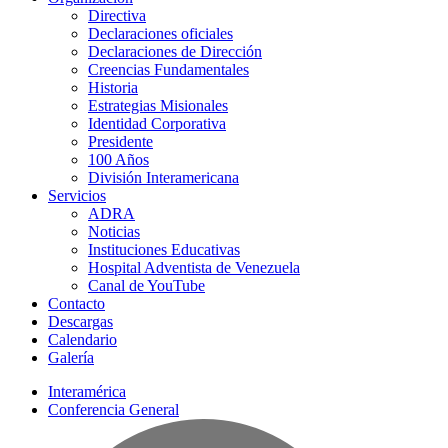
Directiva
Declaraciones oficiales
Declaraciones de Dirección
Creencias Fundamentales
Historia
Estrategias Misionales
Identidad Corporativa
Presidente
100 Años
División Interamericana
Servicios
ADRA
Noticias
Instituciones Educativas
Hospital Adventista de Venezuela
Canal de YouTube
Contacto
Descargas
Calendario
Galería
Interamérica
Conferencia General