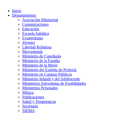
Inicio
Departamentos
Asociación Ministerial
Comunicaciones
Educación
Escuela Sabática
Evangelismo
Jóvenes
Libertad Religiosa
Mayordomía
Ministerio de Capellanía
Ministerio de la Familia
Ministerio de la Mujer
Ministerio del Espíritu de Profecía
Ministerio en Campus Públicos
Ministerio Infantil y del Adolescente
Ministerios Adventistas de Posibilidades
Ministerios Personales
Música
Publicaciones
Salud y Temperancia
Secretaría
SIEMA