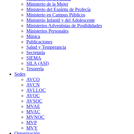
Ministerio de la Mujer
Ministerio del Espíritu de Profecía
Ministerio en Campus Públicos
Ministerio Infantil y del Adolescente
Ministerios Adventistas de Posibilidades
Ministerios Personales
Música
Publicaciones
Salud y Temperancia
Secretaría
SIEMA
SILA (ASI)
Tesorería
Sedes
AVCO
AVCN
AVLLOC
AVOC
AVSOC
MVAE
MVAC
MVNOC
MVP
MVY
Organización