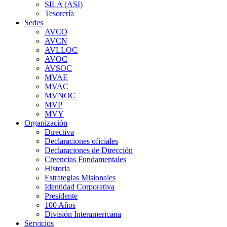
SILA (ASI)
Tesorería
Sedes
AVCO
AVCN
AVLLOC
AVOC
AVSOC
MVAE
MVAC
MVNOC
MVP
MVY
Organización
Directiva
Declaraciones oficiales
Declaraciones de Dirección
Creencias Fundamentales
Historia
Estrategias Misionales
Identidad Corporativa
Presidente
100 Años
División Interamericana
Servicios