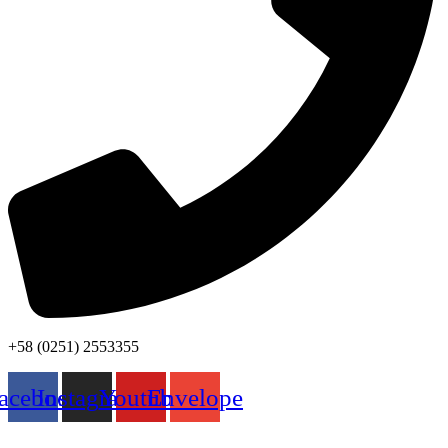
+58 (0251) 2553355
acebook
Instagram
Youtube
Envelope