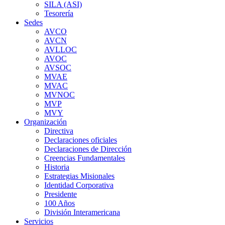
SILA (ASI)
Tesorería
Sedes
AVCO
AVCN
AVLLOC
AVOC
AVSOC
MVAE
MVAC
MVNOC
MVP
MVY
Organización
Directiva
Declaraciones oficiales
Declaraciones de Dirección
Creencias Fundamentales
Historia
Estrategias Misionales
Identidad Corporativa
Presidente
100 Años
División Interamericana
Servicios