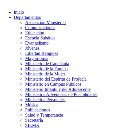
Inicio
Departamentos
Asociación Ministerial
Comunicaciones
Educación
Escuela Sabática
Evangelismo
Jóvenes
Libertad Religiosa
Mayordomía
Ministerio de Capellanía
Ministerio de la Familia
Ministerio de la Mujer
Ministerio del Espíritu de Profecía
Ministerio en Campus Públicos
Ministerio Infantil y del Adolescente
Ministerios Adventistas de Posibilidades
Ministerios Personales
Música
Publicaciones
Salud y Temperancia
Secretaría
SIEMA