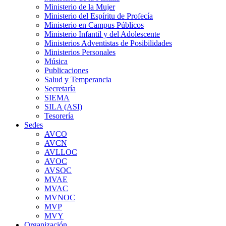
Ministerio de la Mujer
Ministerio del Espíritu de Profecía
Ministerio en Campus Públicos
Ministerio Infantil y del Adolescente
Ministerios Adventistas de Posibilidades
Ministerios Personales
Música
Publicaciones
Salud y Temperancia
Secretaría
SIEMA
SILA (ASI)
Tesorería
Sedes
AVCO
AVCN
AVLLOC
AVOC
AVSOC
MVAE
MVAC
MVNOC
MVP
MVY
Organización