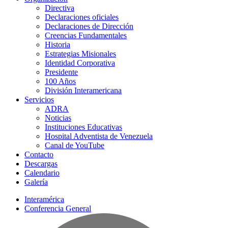
Directiva
Declaraciones oficiales
Declaraciones de Dirección
Creencias Fundamentales
Historia
Estrategias Misionales
Identidad Corporativa
Presidente
100 Años
División Interamericana
Servicios
ADRA
Noticias
Instituciones Educativas
Hospital Adventista de Venezuela
Canal de YouTube
Contacto
Descargas
Calendario
Galería
Interamérica
Conferencia General