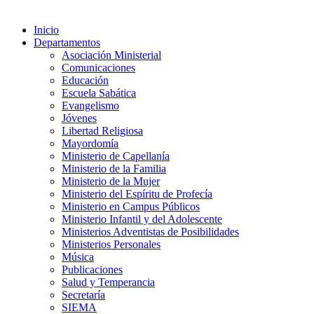
Inicio
Departamentos
Asociación Ministerial
Comunicaciones
Educación
Escuela Sabática
Evangelismo
Jóvenes
Libertad Religiosa
Mayordomía
Ministerio de Capellanía
Ministerio de la Familia
Ministerio de la Mujer
Ministerio del Espíritu de Profecía
Ministerio en Campus Públicos
Ministerio Infantil y del Adolescente
Ministerios Adventistas de Posibilidades
Ministerios Personales
Música
Publicaciones
Salud y Temperancia
Secretaría
SIEMA