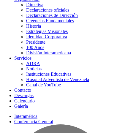
Directiva
Declaraciones oficiales
Declaraciones de Dirección
Creencias Fundamentales
Historia
Estrategias Misionales
Identidad Corporativa
Presidente
100 Años
División Interamericana
Servicios
ADRA
Noticias
Instituciones Educativas
Hospital Adventista de Venezuela
Canal de YouTube
Contacto
Descargas
Calendario
Galería
Interamérica
Conferencia General