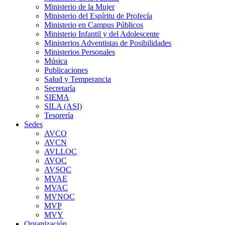
Ministerio de la Mujer
Ministerio del Espíritu de Profecía
Ministerio en Campus Públicos
Ministerio Infantil y del Adolescente
Ministerios Adventistas de Posibilidades
Ministerios Personales
Música
Publicaciones
Salud y Temperancia
Secretaría
SIEMA
SILA (ASI)
Tesorería
Sedes
AVCO
AVCN
AVLLOC
AVOC
AVSOC
MVAE
MVAC
MVNOC
MVP
MVY
Organización