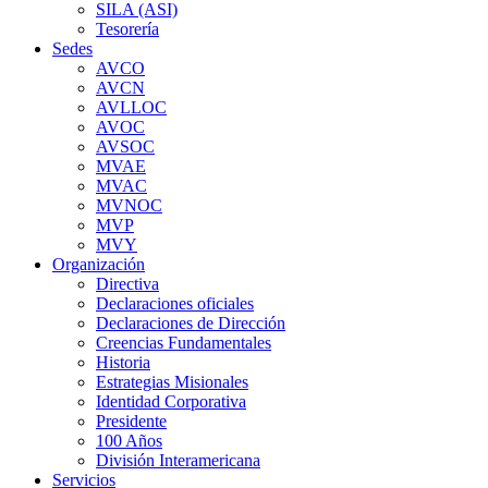
SILA (ASI)
Tesorería
Sedes
AVCO
AVCN
AVLLOC
AVOC
AVSOC
MVAE
MVAC
MVNOC
MVP
MVY
Organización
Directiva
Declaraciones oficiales
Declaraciones de Dirección
Creencias Fundamentales
Historia
Estrategias Misionales
Identidad Corporativa
Presidente
100 Años
División Interamericana
Servicios