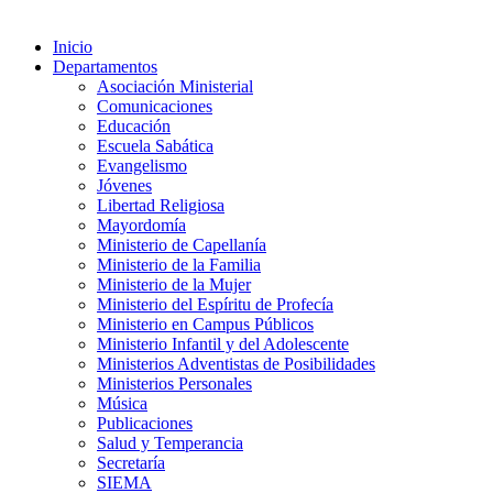
Inicio
Departamentos
Asociación Ministerial
Comunicaciones
Educación
Escuela Sabática
Evangelismo
Jóvenes
Libertad Religiosa
Mayordomía
Ministerio de Capellanía
Ministerio de la Familia
Ministerio de la Mujer
Ministerio del Espíritu de Profecía
Ministerio en Campus Públicos
Ministerio Infantil y del Adolescente
Ministerios Adventistas de Posibilidades
Ministerios Personales
Música
Publicaciones
Salud y Temperancia
Secretaría
SIEMA