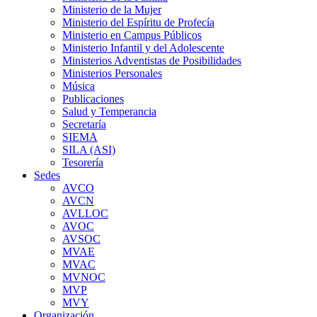
Ministerio de la Mujer
Ministerio del Espíritu de Profecía
Ministerio en Campus Públicos
Ministerio Infantil y del Adolescente
Ministerios Adventistas de Posibilidades
Ministerios Personales
Música
Publicaciones
Salud y Temperancia
Secretaría
SIEMA
SILA (ASI)
Tesorería
Sedes
AVCO
AVCN
AVLLOC
AVOC
AVSOC
MVAE
MVAC
MVNOC
MVP
MVY
Organización