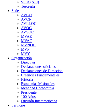
SILA (ASI)
Tesorería
Sedes
AVCO
AVCN
AVLLOC
AVOC
AVSOC
MVAE
MVAC
MVNOC
MVP
MVY
Organización
Directiva
Declaraciones oficiales
Declaraciones de Dirección
Creencias Fundamentales
Historia
Estrategias Misionales
Identidad Corporativa
Presidente
100 Años
División Interamericana
Servicios