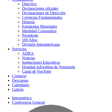
Directiva
Declaraciones oficiales
Declaraciones de Dirección
Creencias Fundamentales
Historia
Estrategias Misionales
Identidad Corporativa
Presidente
100 Años
División Interamericana
Servicios
ADRA
Noticias
Instituciones Educativas
Hospital Adventista de Venezuela
Canal de YouTube
Contacto
Descargas
Calendario
Galería
Interamérica
Conferencia General