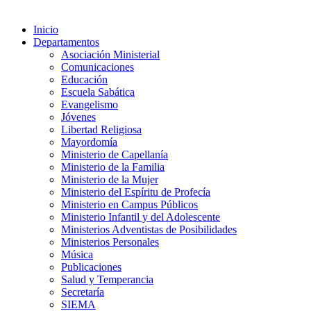
Inicio
Departamentos
Asociación Ministerial
Comunicaciones
Educación
Escuela Sabática
Evangelismo
Jóvenes
Libertad Religiosa
Mayordomía
Ministerio de Capellanía
Ministerio de la Familia
Ministerio de la Mujer
Ministerio del Espíritu de Profecía
Ministerio en Campus Públicos
Ministerio Infantil y del Adolescente
Ministerios Adventistas de Posibilidades
Ministerios Personales
Música
Publicaciones
Salud y Temperancia
Secretaría
SIEMA