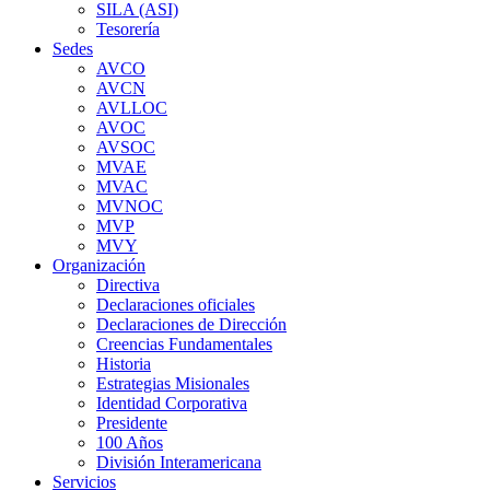
SILA (ASI)
Tesorería
Sedes
AVCO
AVCN
AVLLOC
AVOC
AVSOC
MVAE
MVAC
MVNOC
MVP
MVY
Organización
Directiva
Declaraciones oficiales
Declaraciones de Dirección
Creencias Fundamentales
Historia
Estrategias Misionales
Identidad Corporativa
Presidente
100 Años
División Interamericana
Servicios