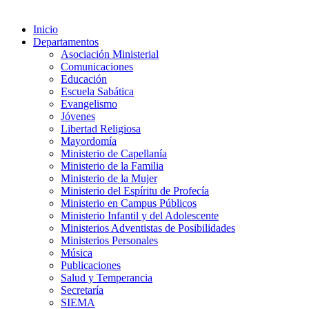
Inicio
Departamentos
Asociación Ministerial
Comunicaciones
Educación
Escuela Sabática
Evangelismo
Jóvenes
Libertad Religiosa
Mayordomía
Ministerio de Capellanía
Ministerio de la Familia
Ministerio de la Mujer
Ministerio del Espíritu de Profecía
Ministerio en Campus Públicos
Ministerio Infantil y del Adolescente
Ministerios Adventistas de Posibilidades
Ministerios Personales
Música
Publicaciones
Salud y Temperancia
Secretaría
SIEMA