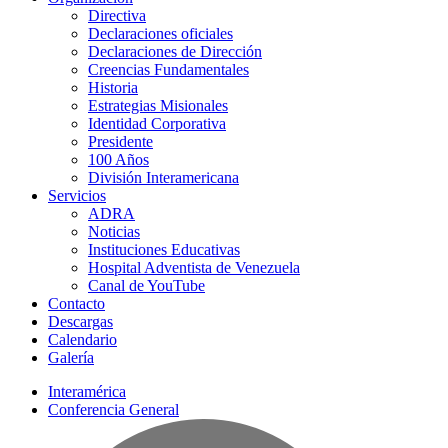
Directiva
Declaraciones oficiales
Declaraciones de Dirección
Creencias Fundamentales
Historia
Estrategias Misionales
Identidad Corporativa
Presidente
100 Años
División Interamericana
Servicios
ADRA
Noticias
Instituciones Educativas
Hospital Adventista de Venezuela
Canal de YouTube
Contacto
Descargas
Calendario
Galería
Interamérica
Conferencia General