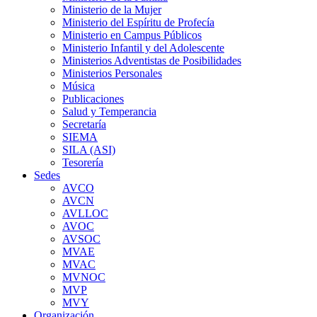
Ministerio de la Mujer
Ministerio del Espíritu de Profecía
Ministerio en Campus Públicos
Ministerio Infantil y del Adolescente
Ministerios Adventistas de Posibilidades
Ministerios Personales
Música
Publicaciones
Salud y Temperancia
Secretaría
SIEMA
SILA (ASI)
Tesorería
Sedes
AVCO
AVCN
AVLLOC
AVOC
AVSOC
MVAE
MVAC
MVNOC
MVP
MVY
Organización