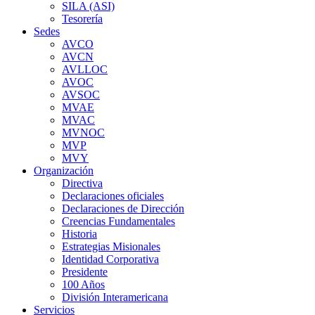
SILA (ASI)
Tesorería
Sedes
AVCO
AVCN
AVLLOC
AVOC
AVSOC
MVAE
MVAC
MVNOC
MVP
MVY
Organización
Directiva
Declaraciones oficiales
Declaraciones de Dirección
Creencias Fundamentales
Historia
Estrategias Misionales
Identidad Corporativa
Presidente
100 Años
División Interamericana
Servicios