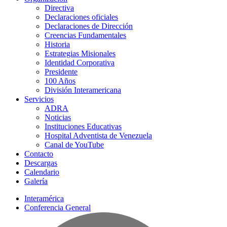
Directiva
Declaraciones oficiales
Declaraciones de Dirección
Creencias Fundamentales
Historia
Estrategias Misionales
Identidad Corporativa
Presidente
100 Años
División Interamericana
Servicios
ADRA
Noticias
Instituciones Educativas
Hospital Adventista de Venezuela
Canal de YouTube
Contacto
Descargas
Calendario
Galería
Interamérica
Conferencia General