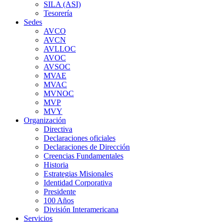
SILA (ASI)
Tesorería
Sedes
AVCO
AVCN
AVLLOC
AVOC
AVSOC
MVAE
MVAC
MVNOC
MVP
MVY
Organización
Directiva
Declaraciones oficiales
Declaraciones de Dirección
Creencias Fundamentales
Historia
Estrategias Misionales
Identidad Corporativa
Presidente
100 Años
División Interamericana
Servicios