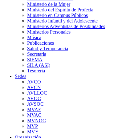
Ministerio de la Mujer
Ministerio del Espíritu de Profecía
Ministerio en Campus Públicos
Ministerio Infantil y del Adolescente
Ministerios Adventistas de Posibilidades
Ministerios Personales
Música
Publicaciones
Salud y Temperancia
Secretaría
SIEMA
SILA (ASI)
Tesorería
Sedes
AVCO
AVCN
AVLLOC
AVOC
AVSOC
MVAE
MVAC
MVNOC
MVP
MVY
Organización