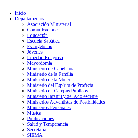
Inicio
Departamentos
Asociación Ministerial
Comunicaciones
Educación
Escuela Sabática
Evangelismo
Jóvenes
Libertad Religiosa
Mayordomía
Ministerio de Capellanía
Ministerio de la Familia
Ministerio de la Mujer
Ministerio del Espíritu de Profecía
Ministerio en Campus Públicos
Ministerio Infantil y del Adolescente
Ministerios Adventistas de Posibilidades
Ministerios Personales
Música
Publicaciones
Salud y Temperancia
Secretaría
SIEMA