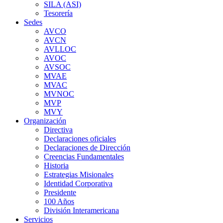
SILA (ASI)
Tesorería
Sedes
AVCO
AVCN
AVLLOC
AVOC
AVSOC
MVAE
MVAC
MVNOC
MVP
MVY
Organización
Directiva
Declaraciones oficiales
Declaraciones de Dirección
Creencias Fundamentales
Historia
Estrategias Misionales
Identidad Corporativa
Presidente
100 Años
División Interamericana
Servicios