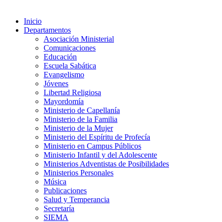
Inicio
Departamentos
Asociación Ministerial
Comunicaciones
Educación
Escuela Sabática
Evangelismo
Jóvenes
Libertad Religiosa
Mayordomía
Ministerio de Capellanía
Ministerio de la Familia
Ministerio de la Mujer
Ministerio del Espíritu de Profecía
Ministerio en Campus Públicos
Ministerio Infantil y del Adolescente
Ministerios Adventistas de Posibilidades
Ministerios Personales
Música
Publicaciones
Salud y Temperancia
Secretaría
SIEMA