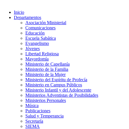
Inicio
Departamentos
Asociación Ministerial
Comunicaciones
Educación
Escuela Sabática
Evangelismo
Jóvenes
Libertad Religiosa
Mayordomía
Ministerio de Capellanía
Ministerio de la Familia
Ministerio de la Mujer
Ministerio del Espíritu de Profecía
Ministerio en Campus Públicos
Ministerio Infantil y del Adolescente
Ministerios Adventistas de Posibilidades
Ministerios Personales
Música
Publicaciones
Salud y Temperancia
Secretaría
SIEMA