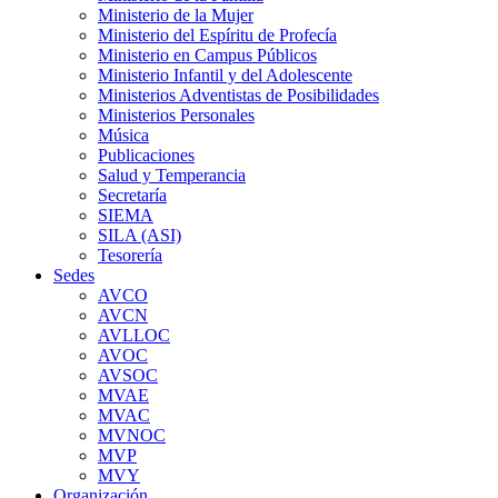
Ministerio de la Mujer
Ministerio del Espíritu de Profecía
Ministerio en Campus Públicos
Ministerio Infantil y del Adolescente
Ministerios Adventistas de Posibilidades
Ministerios Personales
Música
Publicaciones
Salud y Temperancia
Secretaría
SIEMA
SILA (ASI)
Tesorería
Sedes
AVCO
AVCN
AVLLOC
AVOC
AVSOC
MVAE
MVAC
MVNOC
MVP
MVY
Organización