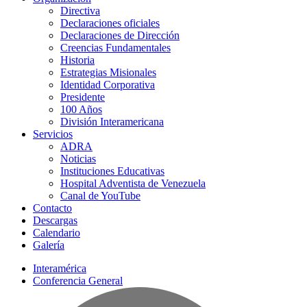
Directiva
Declaraciones oficiales
Declaraciones de Dirección
Creencias Fundamentales
Historia
Estrategias Misionales
Identidad Corporativa
Presidente
100 Años
División Interamericana
Servicios
ADRA
Noticias
Instituciones Educativas
Hospital Adventista de Venezuela
Canal de YouTube
Contacto
Descargas
Calendario
Galería
Interamérica
Conferencia General