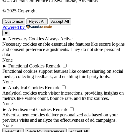
© – General Conference of Seventh-day Adventists
© 2025 Copyright
Customize
Reject All
Accept All
Powered by
✖
►
Necessary Cookies
Always Active
Necessary cookies enable essential site features like secure log-ins
and consent preference adjustments. They do not store personal
data.
None
►
Functional Cookies
Remark
Functional cookies support features like content sharing on social
media, collecting feedback, and enabling third-party tools.
None
►
Analytical Cookies
Remark
Analytical cookies track visitor interactions, providing insights on
metrics like visitor count, bounce rate, and traffic sources.
None
►
Advertisement Cookies
Remark
Advertisement cookies deliver personalized ads based on your
previous visits and analyze the effectiveness of ad campaigns.
None
Reject All
Save My Preferences
Accept All