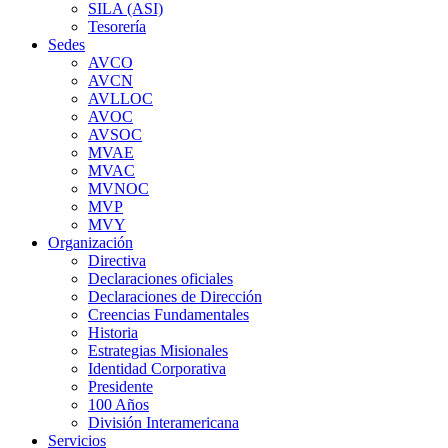
SILA (ASI)
Tesorería
Sedes
AVCO
AVCN
AVLLOC
AVOC
AVSOC
MVAE
MVAC
MVNOC
MVP
MVY
Organización
Directiva
Declaraciones oficiales
Declaraciones de Dirección
Creencias Fundamentales
Historia
Estrategias Misionales
Identidad Corporativa
Presidente
100 Años
División Interamericana
Servicios