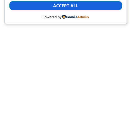
ACCEPT ALL
Powered by
Av. Venezuela entre Av. Bracamontes y Av. Los
leones Barquisimeto , Lara 3001 Venezuela