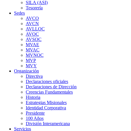
SILA (ASI)
Tesorería
Sedes
AVCO
AVCN
AVLLOC
AVOC
AVSOC
MVAE
MVAC
MVNOC
MVP
MVY
Organización
Directiva
Declaraciones oficiales
Declaraciones de Dirección
Creencias Fundamentales
Historia
Estrategias Misionales
Identidad Corporativa
Presidente
100 Años
División Interamericana
Servicios