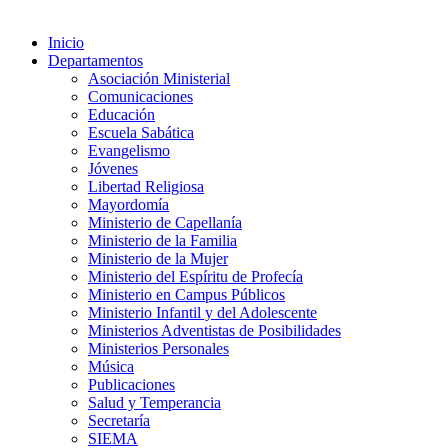
Inicio
Departamentos
Asociación Ministerial
Comunicaciones
Educación
Escuela Sabática
Evangelismo
Jóvenes
Libertad Religiosa
Mayordomía
Ministerio de Capellanía
Ministerio de la Familia
Ministerio de la Mujer
Ministerio del Espíritu de Profecía
Ministerio en Campus Públicos
Ministerio Infantil y del Adolescente
Ministerios Adventistas de Posibilidades
Ministerios Personales
Música
Publicaciones
Salud y Temperancia
Secretaría
SIEMA