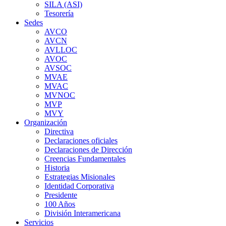
SILA (ASI)
Tesorería
Sedes
AVCO
AVCN
AVLLOC
AVOC
AVSOC
MVAE
MVAC
MVNOC
MVP
MVY
Organización
Directiva
Declaraciones oficiales
Declaraciones de Dirección
Creencias Fundamentales
Historia
Estrategias Misionales
Identidad Corporativa
Presidente
100 Años
División Interamericana
Servicios