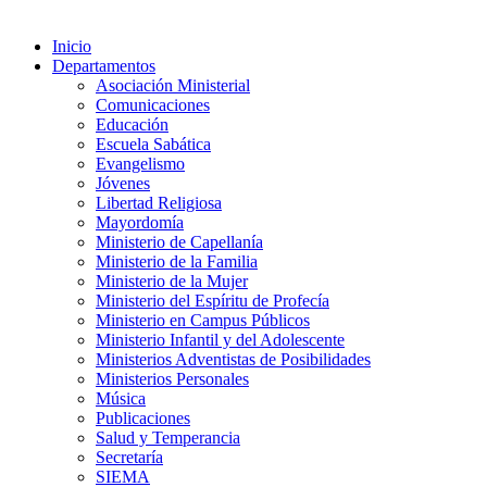
Inicio
Departamentos
Asociación Ministerial
Comunicaciones
Educación
Escuela Sabática
Evangelismo
Jóvenes
Libertad Religiosa
Mayordomía
Ministerio de Capellanía
Ministerio de la Familia
Ministerio de la Mujer
Ministerio del Espíritu de Profecía
Ministerio en Campus Públicos
Ministerio Infantil y del Adolescente
Ministerios Adventistas de Posibilidades
Ministerios Personales
Música
Publicaciones
Salud y Temperancia
Secretaría
SIEMA