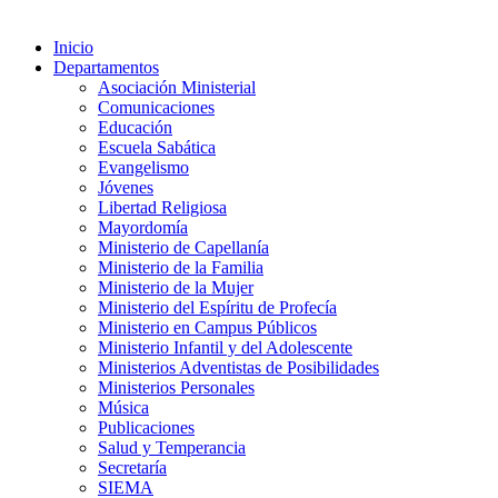
Inicio
Departamentos
Asociación Ministerial
Comunicaciones
Educación
Escuela Sabática
Evangelismo
Jóvenes
Libertad Religiosa
Mayordomía
Ministerio de Capellanía
Ministerio de la Familia
Ministerio de la Mujer
Ministerio del Espíritu de Profecía
Ministerio en Campus Públicos
Ministerio Infantil y del Adolescente
Ministerios Adventistas de Posibilidades
Ministerios Personales
Música
Publicaciones
Salud y Temperancia
Secretaría
SIEMA