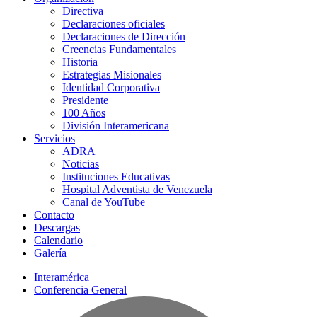
Directiva
Declaraciones oficiales
Declaraciones de Dirección
Creencias Fundamentales
Historia
Estrategias Misionales
Identidad Corporativa
Presidente
100 Años
División Interamericana
Servicios
ADRA
Noticias
Instituciones Educativas
Hospital Adventista de Venezuela
Canal de YouTube
Contacto
Descargas
Calendario
Galería
Interamérica
Conferencia General