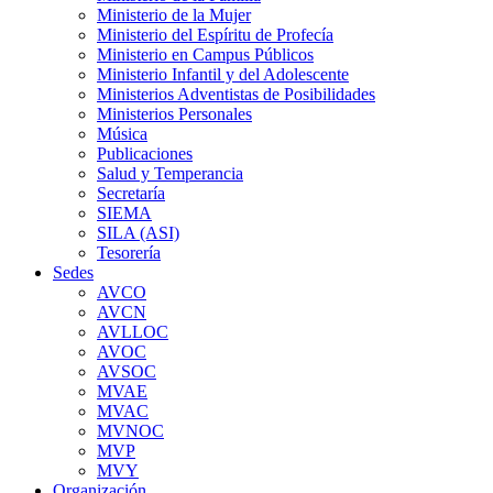
Ministerio de la Mujer
Ministerio del Espíritu de Profecía
Ministerio en Campus Públicos
Ministerio Infantil y del Adolescente
Ministerios Adventistas de Posibilidades
Ministerios Personales
Música
Publicaciones
Salud y Temperancia
Secretaría
SIEMA
SILA (ASI)
Tesorería
Sedes
AVCO
AVCN
AVLLOC
AVOC
AVSOC
MVAE
MVAC
MVNOC
MVP
MVY
Organización