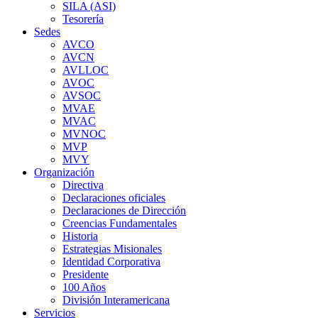
SILA (ASI)
Tesorería
Sedes
AVCO
AVCN
AVLLOC
AVOC
AVSOC
MVAE
MVAC
MVNOC
MVP
MVY
Organización
Directiva
Declaraciones oficiales
Declaraciones de Dirección
Creencias Fundamentales
Historia
Estrategias Misionales
Identidad Corporativa
Presidente
100 Años
División Interamericana
Servicios