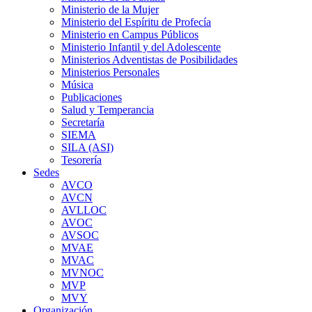
Ministerio de la Mujer
Ministerio del Espíritu de Profecía
Ministerio en Campus Públicos
Ministerio Infantil y del Adolescente
Ministerios Adventistas de Posibilidades
Ministerios Personales
Música
Publicaciones
Salud y Temperancia
Secretaría
SIEMA
SILA (ASI)
Tesorería
Sedes
AVCO
AVCN
AVLLOC
AVOC
AVSOC
MVAE
MVAC
MVNOC
MVP
MVY
Organización