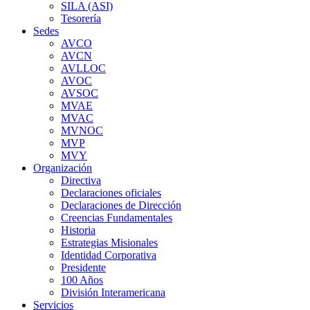
SILA (ASI)
Tesorería
Sedes
AVCO
AVCN
AVLLOC
AVOC
AVSOC
MVAE
MVAC
MVNOC
MVP
MVY
Organización
Directiva
Declaraciones oficiales
Declaraciones de Dirección
Creencias Fundamentales
Historia
Estrategias Misionales
Identidad Corporativa
Presidente
100 Años
División Interamericana
Servicios