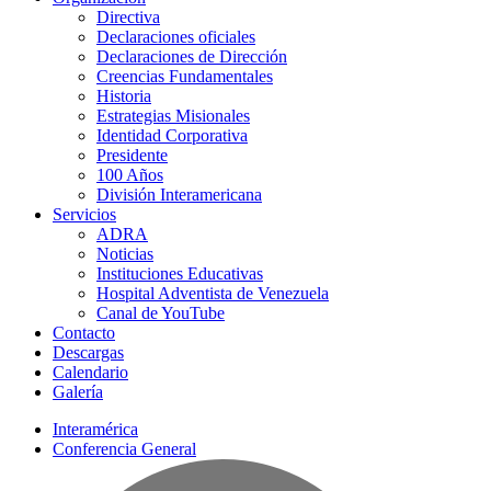
Directiva
Declaraciones oficiales
Declaraciones de Dirección
Creencias Fundamentales
Historia
Estrategias Misionales
Identidad Corporativa
Presidente
100 Años
División Interamericana
Servicios
ADRA
Noticias
Instituciones Educativas
Hospital Adventista de Venezuela
Canal de YouTube
Contacto
Descargas
Calendario
Galería
Interamérica
Conferencia General