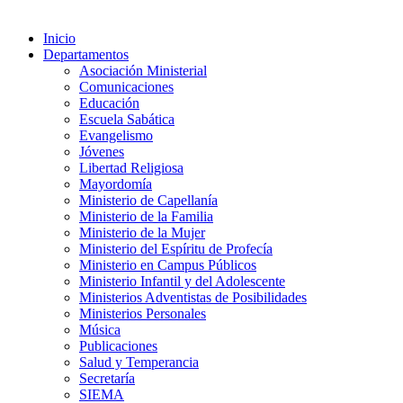
Inicio
Departamentos
Asociación Ministerial
Comunicaciones
Educación
Escuela Sabática
Evangelismo
Jóvenes
Libertad Religiosa
Mayordomía
Ministerio de Capellanía
Ministerio de la Familia
Ministerio de la Mujer
Ministerio del Espíritu de Profecía
Ministerio en Campus Públicos
Ministerio Infantil y del Adolescente
Ministerios Adventistas de Posibilidades
Ministerios Personales
Música
Publicaciones
Salud y Temperancia
Secretaría
SIEMA