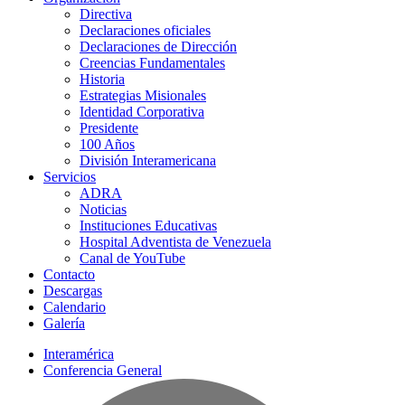
Directiva
Declaraciones oficiales
Declaraciones de Dirección
Creencias Fundamentales
Historia
Estrategias Misionales
Identidad Corporativa
Presidente
100 Años
División Interamericana
Servicios
ADRA
Noticias
Instituciones Educativas
Hospital Adventista de Venezuela
Canal de YouTube
Contacto
Descargas
Calendario
Galería
Interamérica
Conferencia General