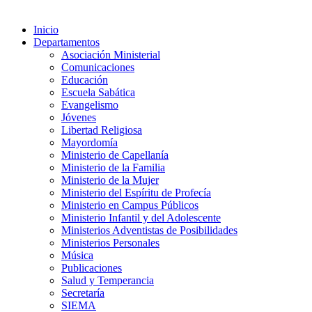
Inicio
Departamentos
Asociación Ministerial
Comunicaciones
Educación
Escuela Sabática
Evangelismo
Jóvenes
Libertad Religiosa
Mayordomía
Ministerio de Capellanía
Ministerio de la Familia
Ministerio de la Mujer
Ministerio del Espíritu de Profecía
Ministerio en Campus Públicos
Ministerio Infantil y del Adolescente
Ministerios Adventistas de Posibilidades
Ministerios Personales
Música
Publicaciones
Salud y Temperancia
Secretaría
SIEMA