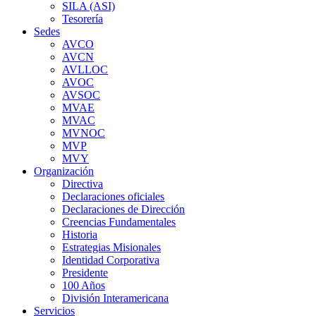
SILA (ASI)
Tesorería
Sedes
AVCO
AVCN
AVLLOC
AVOC
AVSOC
MVAE
MVAC
MVNOC
MVP
MVY
Organización
Directiva
Declaraciones oficiales
Declaraciones de Dirección
Creencias Fundamentales
Historia
Estrategias Misionales
Identidad Corporativa
Presidente
100 Años
División Interamericana
Servicios