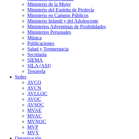
Ministerio de la Mujer
Ministerio del Espíritu de Profecía
Ministerio en Campus Públicos
Ministerio Infantil y del Adolescente
Ministerios Adventistas de Posibilidades
Ministerios Personales
Música
Publicaciones
Salud y Temperancia
Secretaría
SIEMA
SILA (ASI)
Tesorería
Sedes
AVCO
AVCN
AVLLOC
AVOC
AVSOC
MVAE
MVAC
MVNOC
MVP
MVY
Organización