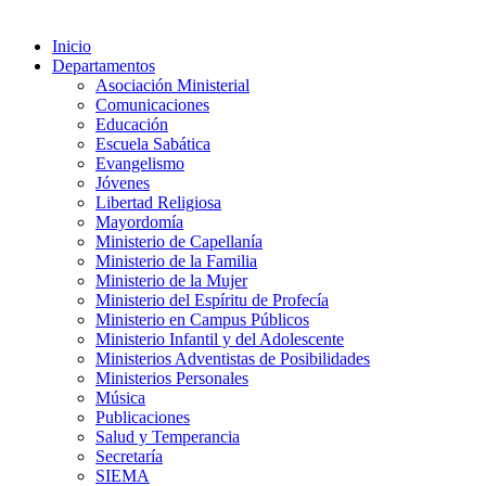
Inicio
Departamentos
Asociación Ministerial
Comunicaciones
Educación
Escuela Sabática
Evangelismo
Jóvenes
Libertad Religiosa
Mayordomía
Ministerio de Capellanía
Ministerio de la Familia
Ministerio de la Mujer
Ministerio del Espíritu de Profecía
Ministerio en Campus Públicos
Ministerio Infantil y del Adolescente
Ministerios Adventistas de Posibilidades
Ministerios Personales
Música
Publicaciones
Salud y Temperancia
Secretaría
SIEMA