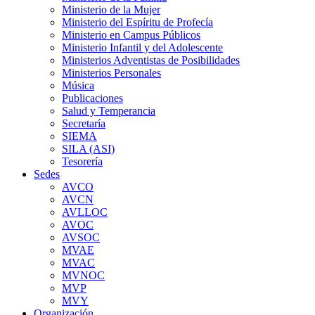
Ministerio de la Mujer
Ministerio del Espíritu de Profecía
Ministerio en Campus Públicos
Ministerio Infantil y del Adolescente
Ministerios Adventistas de Posibilidades
Ministerios Personales
Música
Publicaciones
Salud y Temperancia
Secretaría
SIEMA
SILA (ASI)
Tesorería
Sedes
AVCO
AVCN
AVLLOC
AVOC
AVSOC
MVAE
MVAC
MVNOC
MVP
MVY
Organización