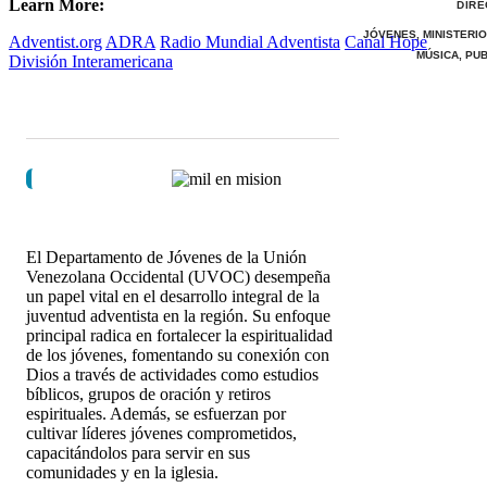
Learn More:
DIR
JÓVENES, MINISTERI
Adventist.org
ADRA
Radio Mundial Adventista
Canal Hope
MÚSICA, PU
División Interamericana
El Departamento de Jóvenes de la Unión
Venezolana Occidental (UVOC) desempeña
un papel vital en el desarrollo integral de la
juventud adventista en la región. Su enfoque
principal radica en fortalecer la espiritualidad
de los jóvenes, fomentando su conexión con
Dios a través de actividades como estudios
bíblicos, grupos de oración y retiros
espirituales. Además, se esfuerzan por
cultivar líderes jóvenes comprometidos,
capacitándolos para servir en sus
comunidades y en la iglesia.