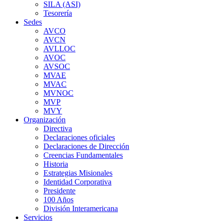
SILA (ASI)
Tesorería
Sedes
AVCO
AVCN
AVLLOC
AVOC
AVSOC
MVAE
MVAC
MVNOC
MVP
MVY
Organización
Directiva
Declaraciones oficiales
Declaraciones de Dirección
Creencias Fundamentales
Historia
Estrategias Misionales
Identidad Corporativa
Presidente
100 Años
División Interamericana
Servicios