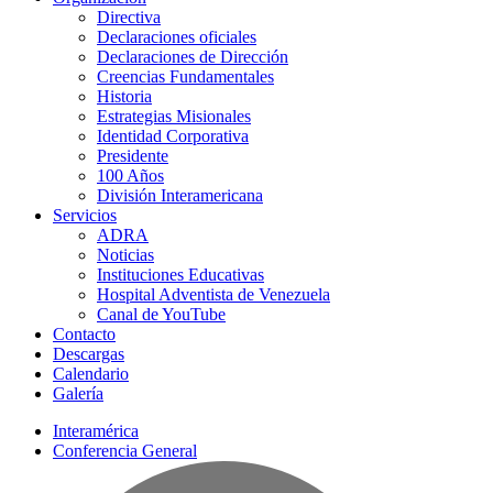
Directiva
Declaraciones oficiales
Declaraciones de Dirección
Creencias Fundamentales
Historia
Estrategias Misionales
Identidad Corporativa
Presidente
100 Años
División Interamericana
Servicios
ADRA
Noticias
Instituciones Educativas
Hospital Adventista de Venezuela
Canal de YouTube
Contacto
Descargas
Calendario
Galería
Interamérica
Conferencia General