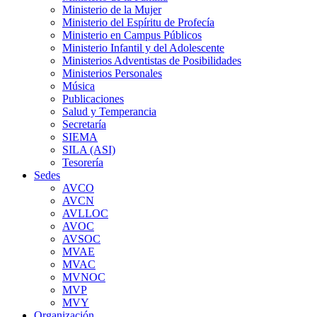
Ministerio de la Mujer
Ministerio del Espíritu de Profecía
Ministerio en Campus Públicos
Ministerio Infantil y del Adolescente
Ministerios Adventistas de Posibilidades
Ministerios Personales
Música
Publicaciones
Salud y Temperancia
Secretaría
SIEMA
SILA (ASI)
Tesorería
Sedes
AVCO
AVCN
AVLLOC
AVOC
AVSOC
MVAE
MVAC
MVNOC
MVP
MVY
Organización