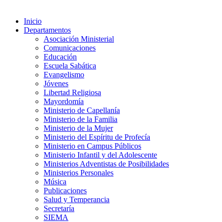
Inicio
Departamentos
Asociación Ministerial
Comunicaciones
Educación
Escuela Sabática
Evangelismo
Jóvenes
Libertad Religiosa
Mayordomía
Ministerio de Capellanía
Ministerio de la Familia
Ministerio de la Mujer
Ministerio del Espíritu de Profecía
Ministerio en Campus Públicos
Ministerio Infantil y del Adolescente
Ministerios Adventistas de Posibilidades
Ministerios Personales
Música
Publicaciones
Salud y Temperancia
Secretaría
SIEMA