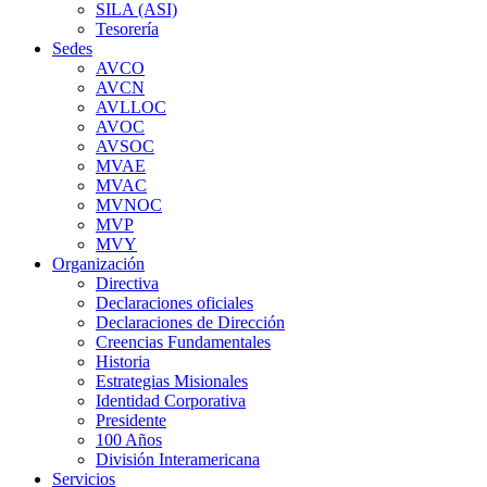
SILA (ASI)
Tesorería
Sedes
AVCO
AVCN
AVLLOC
AVOC
AVSOC
MVAE
MVAC
MVNOC
MVP
MVY
Organización
Directiva
Declaraciones oficiales
Declaraciones de Dirección
Creencias Fundamentales
Historia
Estrategias Misionales
Identidad Corporativa
Presidente
100 Años
División Interamericana
Servicios