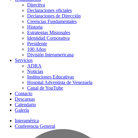
Directiva
Declaraciones oficiales
Declaraciones de Dirección
Creencias Fundamentales
Historia
Estrategias Misionales
Identidad Corporativa
Presidente
100 Años
División Interamericana
Servicios
ADRA
Noticias
Instituciones Educativas
Hospital Adventista de Venezuela
Canal de YouTube
Contacto
Descargas
Calendario
Galería
Interamérica
Conferencia General