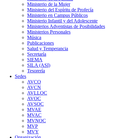
Ministerio de la Mujer
Ministerio del Espíritu de Profecía
Ministerio en Campus Públicos
Ministerio Infantil y del Adolescente
Ministerios Adventistas de Posibilidades
Ministerios Personales
Música
Publicaciones
Salud y Temperancia
Secretaría
SIEMA
SILA (ASI)
Tesorería
Sedes
AVCO
AVCN
AVLLOC
AVOC
AVSOC
MVAE
MVAC
MVNOC
MVP
MVY
Organización