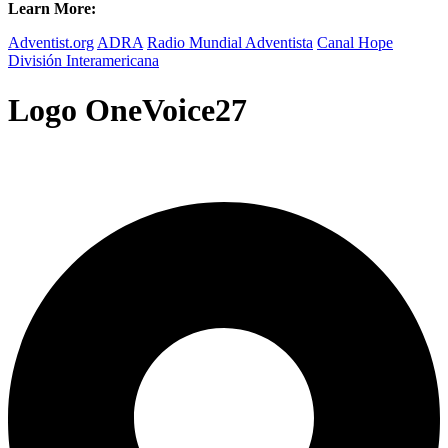
Learn More:
Adventist.org
ADRA
Radio Mundial Adventista
Canal Hope
División Interamericana
Logo OneVoice27