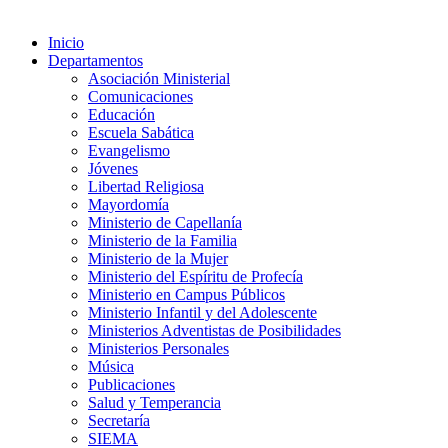
Inicio
Departamentos
Asociación Ministerial
Comunicaciones
Educación
Escuela Sabática
Evangelismo
Jóvenes
Libertad Religiosa
Mayordomía
Ministerio de Capellanía
Ministerio de la Familia
Ministerio de la Mujer
Ministerio del Espíritu de Profecía
Ministerio en Campus Públicos
Ministerio Infantil y del Adolescente
Ministerios Adventistas de Posibilidades
Ministerios Personales
Música
Publicaciones
Salud y Temperancia
Secretaría
SIEMA