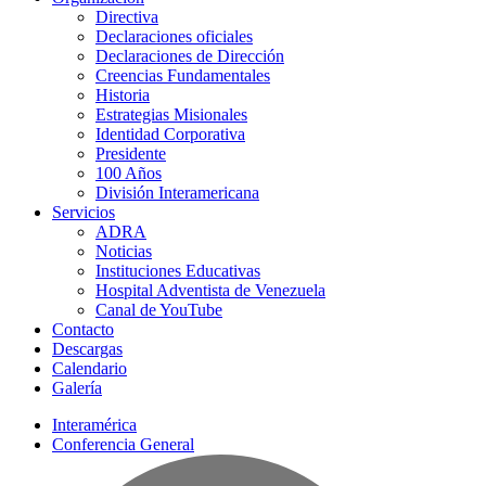
Directiva
Declaraciones oficiales
Declaraciones de Dirección
Creencias Fundamentales
Historia
Estrategias Misionales
Identidad Corporativa
Presidente
100 Años
División Interamericana
Servicios
ADRA
Noticias
Instituciones Educativas
Hospital Adventista de Venezuela
Canal de YouTube
Contacto
Descargas
Calendario
Galería
Interamérica
Conferencia General