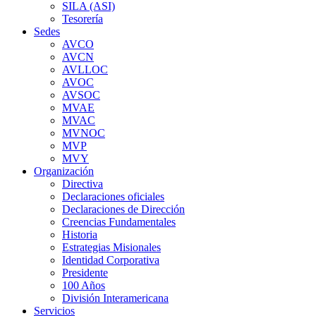
SILA (ASI)
Tesorería
Sedes
AVCO
AVCN
AVLLOC
AVOC
AVSOC
MVAE
MVAC
MVNOC
MVP
MVY
Organización
Directiva
Declaraciones oficiales
Declaraciones de Dirección
Creencias Fundamentales
Historia
Estrategias Misionales
Identidad Corporativa
Presidente
100 Años
División Interamericana
Servicios