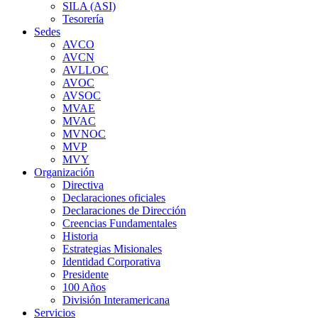
SILA (ASI)
Tesorería
Sedes
AVCO
AVCN
AVLLOC
AVOC
AVSOC
MVAE
MVAC
MVNOC
MVP
MVY
Organización
Directiva
Declaraciones oficiales
Declaraciones de Dirección
Creencias Fundamentales
Historia
Estrategias Misionales
Identidad Corporativa
Presidente
100 Años
División Interamericana
Servicios