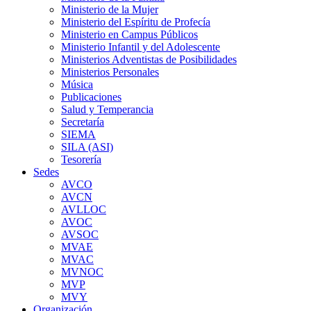
Ministerio de la Mujer
Ministerio del Espíritu de Profecía
Ministerio en Campus Públicos
Ministerio Infantil y del Adolescente
Ministerios Adventistas de Posibilidades
Ministerios Personales
Música
Publicaciones
Salud y Temperancia
Secretaría
SIEMA
SILA (ASI)
Tesorería
Sedes
AVCO
AVCN
AVLLOC
AVOC
AVSOC
MVAE
MVAC
MVNOC
MVP
MVY
Organización