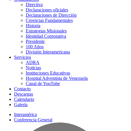
Directiva
Declaraciones oficiales
Declaraciones de Dirección
Creencias Fundamentales
Historia
Estrategias Misionales
Identidad Corporativa
Presidente
100 Años
División Interamericana
Servicios
ADRA
Noticias
Instituciones Educativas
Hospital Adventista de Venezuela
Canal de YouTube
Contacto
Descargas
Calendario
Galería
Interamérica
Conferencia General