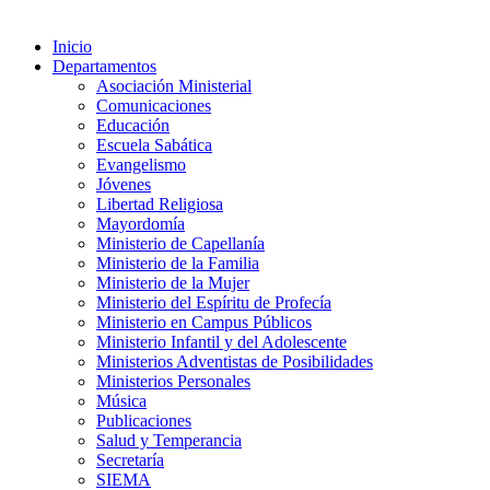
Inicio
Departamentos
Asociación Ministerial
Comunicaciones
Educación
Escuela Sabática
Evangelismo
Jóvenes
Libertad Religiosa
Mayordomía
Ministerio de Capellanía
Ministerio de la Familia
Ministerio de la Mujer
Ministerio del Espíritu de Profecía
Ministerio en Campus Públicos
Ministerio Infantil y del Adolescente
Ministerios Adventistas de Posibilidades
Ministerios Personales
Música
Publicaciones
Salud y Temperancia
Secretaría
SIEMA