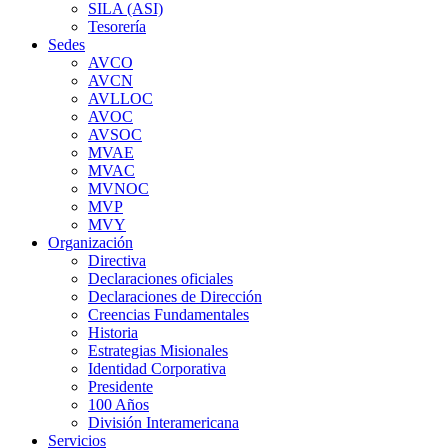
SILA (ASI)
Tesorería
Sedes
AVCO
AVCN
AVLLOC
AVOC
AVSOC
MVAE
MVAC
MVNOC
MVP
MVY
Organización
Directiva
Declaraciones oficiales
Declaraciones de Dirección
Creencias Fundamentales
Historia
Estrategias Misionales
Identidad Corporativa
Presidente
100 Años
División Interamericana
Servicios