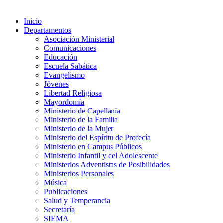
Inicio
Departamentos
Asociación Ministerial
Comunicaciones
Educación
Escuela Sabática
Evangelismo
Jóvenes
Libertad Religiosa
Mayordomía
Ministerio de Capellanía
Ministerio de la Familia
Ministerio de la Mujer
Ministerio del Espíritu de Profecía
Ministerio en Campus Públicos
Ministerio Infantil y del Adolescente
Ministerios Adventistas de Posibilidades
Ministerios Personales
Música
Publicaciones
Salud y Temperancia
Secretaría
SIEMA