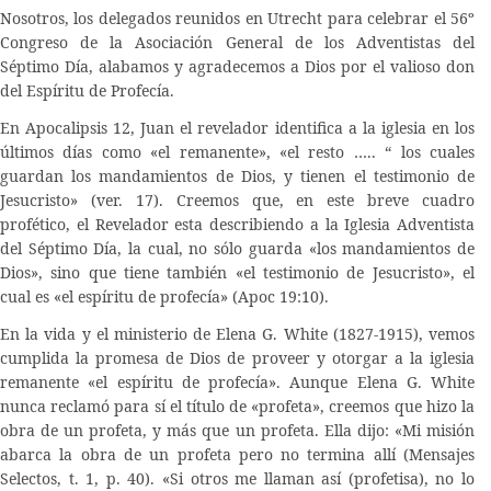
Nosotros, los delegados reunidos en Utrecht para celebrar el 56º
Congreso de la Asociación General de los Adventistas del
Séptimo Día, alabamos y agradecemos a Dios por el valioso don
del Espíritu de Profecía.
En Apocalipsis 12, Juan el revelador identifica a la iglesia en los
últimos días como «el remanente», «el resto ….. “ los cuales
guardan los mandamientos de Dios, y tienen el testimonio de
Jesucristo» (ver. 17). Creemos que, en este breve cuadro
profético, el Revelador esta describiendo a la Iglesia Adventista
del Séptimo Día, la cual, no sólo guarda «los mandamientos de
Dios», sino que tiene también «el testimonio de Jesucristo», el
cual es «el espíritu de profecía» (Apoc 19:10).
En la vida y el ministerio de Elena G. White (1827-1915), vemos
cumplida la promesa de Dios de proveer y otorgar a la iglesia
remanente «el espíritu de profecía». Aunque Elena G. White
nunca reclamó para sí el título de «profeta», creemos que hizo la
obra de un profeta, y más que un profeta. Ella dijo: «Mi misión
abarca la obra de un profeta pero no termina allí (Mensajes
Selectos, t. 1, p. 40). «Si otros me llaman así (profetisa), no lo