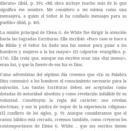
discuto» (ibíd, p. 39); «Mi obra incluye mucho más de lo que
significa ese nombre. Me considero a mi misma como una
mensajera, a quien el Señor le ha confiado mensajes para su
pueblo» (ibíd, p. 40).
La misión principal de Elena G. de White fue dirigir la atención
hacia las Sagradas Escrituras. Ella escribió: «Poco caso se hace a
la Biblia y el Señor ha dado una luz menor para guiar a los
hombres y mujeres a la luz mayor» (El colportor evangélico, p.
174). Ella creía que, aunque sus escritos eran una «luz menor»,
eran luz, y que la fuente de esa luz es Dios.
Como adventistas del séptimo día creemos que «En su Palabra
Dios comunicó a los hombres el conocimiento necesario para la
salvación. Las Santas Escrituras deben ser aceptadas como
dotadas de autoridad absoluta y como revelación infalible de su
voluntad. Constituyen la regla del carácter; nos revelan
doctrinas, y son la piedra de toque de la experiencia religiosa»
(El conflicto de los siglos, p. 9). Aunque consideramos que el
canon bíblico está cerrado, creemos también, como creyeron los
contemporáneos de Elena G. White. , que sus escritos tienen