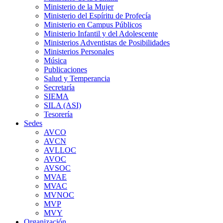
Ministerio de la Mujer
Ministerio del Espíritu de Profecía
Ministerio en Campus Públicos
Ministerio Infantil y del Adolescente
Ministerios Adventistas de Posibilidades
Ministerios Personales
Música
Publicaciones
Salud y Temperancia
Secretaría
SIEMA
SILA (ASI)
Tesorería
Sedes
AVCO
AVCN
AVLLOC
AVOC
AVSOC
MVAE
MVAC
MVNOC
MVP
MVY
Organización