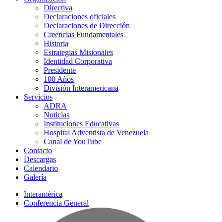
Directiva
Declaraciones oficiales
Declaraciones de Dirección
Creencias Fundamentales
Historia
Estrategias Misionales
Identidad Corporativa
Presidente
100 Años
División Interamericana
Servicios
ADRA
Noticias
Instituciones Educativas
Hospital Adventista de Venezuela
Canal de YouTube
Contacto
Descargas
Calendario
Galería
Interamérica
Conferencia General