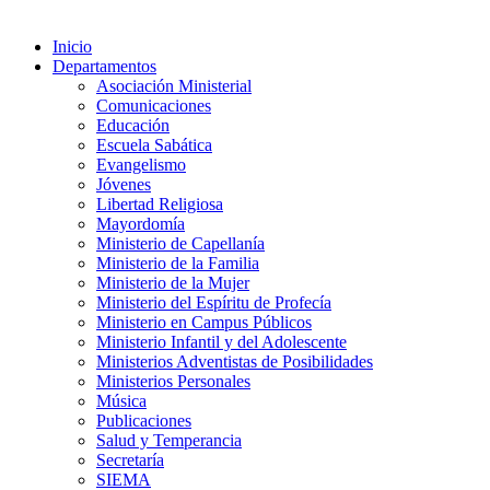
Inicio
Departamentos
Asociación Ministerial
Comunicaciones
Educación
Escuela Sabática
Evangelismo
Jóvenes
Libertad Religiosa
Mayordomía
Ministerio de Capellanía
Ministerio de la Familia
Ministerio de la Mujer
Ministerio del Espíritu de Profecía
Ministerio en Campus Públicos
Ministerio Infantil y del Adolescente
Ministerios Adventistas de Posibilidades
Ministerios Personales
Música
Publicaciones
Salud y Temperancia
Secretaría
SIEMA