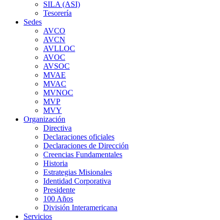
SILA (ASI)
Tesorería
Sedes
AVCO
AVCN
AVLLOC
AVOC
AVSOC
MVAE
MVAC
MVNOC
MVP
MVY
Organización
Directiva
Declaraciones oficiales
Declaraciones de Dirección
Creencias Fundamentales
Historia
Estrategias Misionales
Identidad Corporativa
Presidente
100 Años
División Interamericana
Servicios