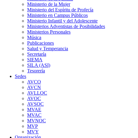
Ministerio de la Mujer
Ministerio del Espíritu de Profecía
Ministerio en Campus Públicos
Ministerio Infantil y del Adolescente
Ministerios Adventistas de Posibilidades
Ministerios Personales
Música
Publicaciones
Salud y Temperancia
Secretaría
SIEMA
SILA (ASI)
Tesorería
Sedes
AVCO
AVCN
AVLLOC
AVOC
AVSOC
MVAE
MVAC
MVNOC
MVP
MVY
Organización