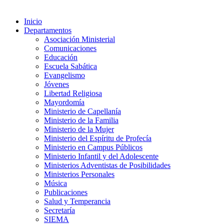
Inicio
Departamentos
Asociación Ministerial
Comunicaciones
Educación
Escuela Sabática
Evangelismo
Jóvenes
Libertad Religiosa
Mayordomía
Ministerio de Capellanía
Ministerio de la Familia
Ministerio de la Mujer
Ministerio del Espíritu de Profecía
Ministerio en Campus Públicos
Ministerio Infantil y del Adolescente
Ministerios Adventistas de Posibilidades
Ministerios Personales
Música
Publicaciones
Salud y Temperancia
Secretaría
SIEMA