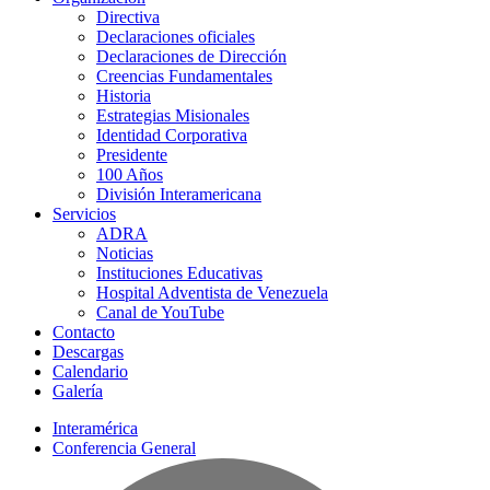
Directiva
Declaraciones oficiales
Declaraciones de Dirección
Creencias Fundamentales
Historia
Estrategias Misionales
Identidad Corporativa
Presidente
100 Años
División Interamericana
Servicios
ADRA
Noticias
Instituciones Educativas
Hospital Adventista de Venezuela
Canal de YouTube
Contacto
Descargas
Calendario
Galería
Interamérica
Conferencia General