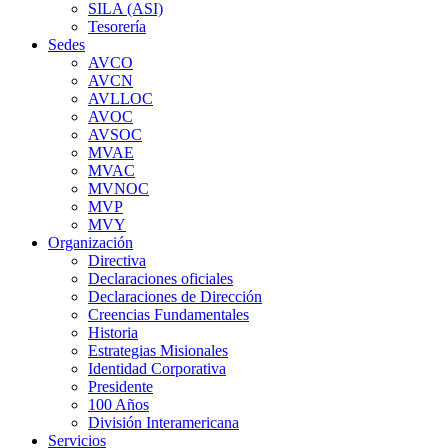
SILA (ASI)
Tesorería
Sedes
AVCO
AVCN
AVLLOC
AVOC
AVSOC
MVAE
MVAC
MVNOC
MVP
MVY
Organización
Directiva
Declaraciones oficiales
Declaraciones de Dirección
Creencias Fundamentales
Historia
Estrategias Misionales
Identidad Corporativa
Presidente
100 Años
División Interamericana
Servicios