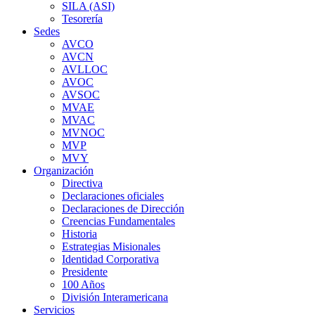
SILA (ASI)
Tesorería
Sedes
AVCO
AVCN
AVLLOC
AVOC
AVSOC
MVAE
MVAC
MVNOC
MVP
MVY
Organización
Directiva
Declaraciones oficiales
Declaraciones de Dirección
Creencias Fundamentales
Historia
Estrategias Misionales
Identidad Corporativa
Presidente
100 Años
División Interamericana
Servicios