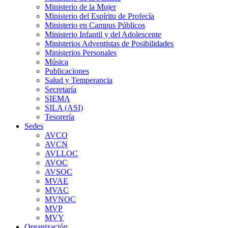
Ministerio de la Mujer
Ministerio del Espíritu de Profecía
Ministerio en Campus Públicos
Ministerio Infantil y del Adolescente
Ministerios Adventistas de Posibilidades
Ministerios Personales
Música
Publicaciones
Salud y Temperancia
Secretaría
SIEMA
SILA (ASI)
Tesorería
Sedes
AVCO
AVCN
AVLLOC
AVOC
AVSOC
MVAE
MVAC
MVNOC
MVP
MVY
Organización