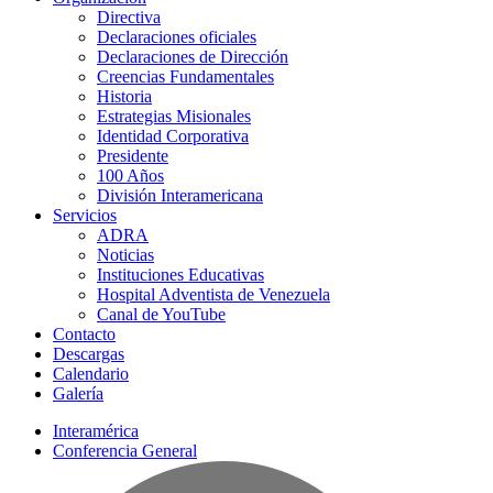
Directiva
Declaraciones oficiales
Declaraciones de Dirección
Creencias Fundamentales
Historia
Estrategias Misionales
Identidad Corporativa
Presidente
100 Años
División Interamericana
Servicios
ADRA
Noticias
Instituciones Educativas
Hospital Adventista de Venezuela
Canal de YouTube
Contacto
Descargas
Calendario
Galería
Interamérica
Conferencia General