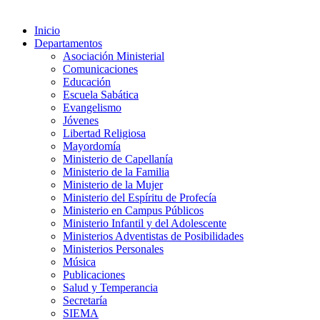
Inicio
Departamentos
Asociación Ministerial
Comunicaciones
Educación
Escuela Sabática
Evangelismo
Jóvenes
Libertad Religiosa
Mayordomía
Ministerio de Capellanía
Ministerio de la Familia
Ministerio de la Mujer
Ministerio del Espíritu de Profecía
Ministerio en Campus Públicos
Ministerio Infantil y del Adolescente
Ministerios Adventistas de Posibilidades
Ministerios Personales
Música
Publicaciones
Salud y Temperancia
Secretaría
SIEMA