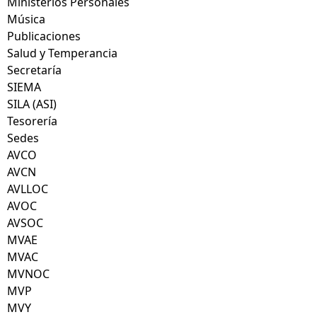
Ministerios Personales
Música
Publicaciones
Salud y Temperancia
Secretaría
SIEMA
SILA (ASI)
Tesorería
Sedes
AVCO
AVCN
AVLLOC
AVOC
AVSOC
MVAE
MVAC
MVNOC
MVP
MVY