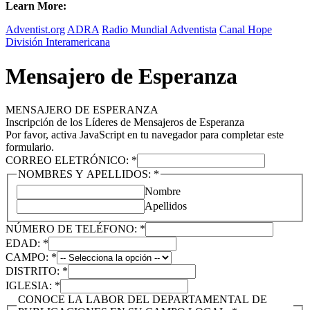
Learn More:
Adventist.org
ADRA
Radio Mundial Adventista
Canal Hope
División Interamericana
Mensajero de Esperanza
MENSAJERO DE ESPERANZA
Inscripción de los Líderes de Mensajeros de Esperanza
Por favor, activa JavaScript en tu navegador para completar este
formulario.
CORREO ELETRÓNICO:
*
NOMBRES Y APELLIDOS:
*
Nombre
Apellidos
NÚMERO DE TELÉFONO:
*
EDAD:
*
CAMPO:
*
DISTRITO:
*
IGLESIA:
*
CONOCE LA LABOR DEL DEPARTAMENTAL DE