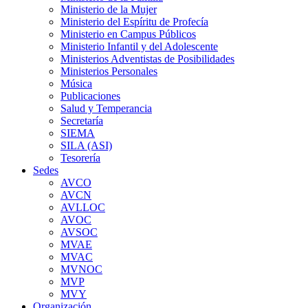
Ministerio de la Mujer
Ministerio del Espíritu de Profecía
Ministerio en Campus Públicos
Ministerio Infantil y del Adolescente
Ministerios Adventistas de Posibilidades
Ministerios Personales
Música
Publicaciones
Salud y Temperancia
Secretaría
SIEMA
SILA (ASI)
Tesorería
Sedes
AVCO
AVCN
AVLLOC
AVOC
AVSOC
MVAE
MVAC
MVNOC
MVP
MVY
Organización