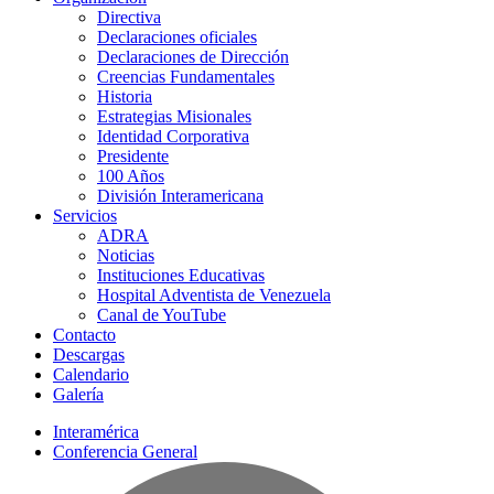
Directiva
Declaraciones oficiales
Declaraciones de Dirección
Creencias Fundamentales
Historia
Estrategias Misionales
Identidad Corporativa
Presidente
100 Años
División Interamericana
Servicios
ADRA
Noticias
Instituciones Educativas
Hospital Adventista de Venezuela
Canal de YouTube
Contacto
Descargas
Calendario
Galería
Interamérica
Conferencia General