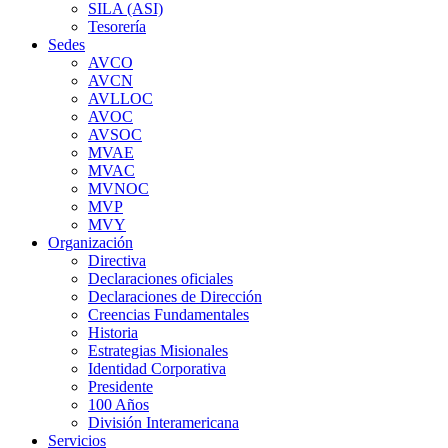
SILA (ASI)
Tesorería
Sedes
AVCO
AVCN
AVLLOC
AVOC
AVSOC
MVAE
MVAC
MVNOC
MVP
MVY
Organización
Directiva
Declaraciones oficiales
Declaraciones de Dirección
Creencias Fundamentales
Historia
Estrategias Misionales
Identidad Corporativa
Presidente
100 Años
División Interamericana
Servicios