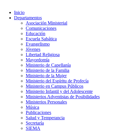
Inicio
Departamentos
Asociación Ministerial
Comunicaciones
Educación
Escuela Sabática
Evangelismo
Jóvenes
Libertad Religiosa
Mayordomía
Ministerio de Capellanía
Ministerio de la Familia
Ministerio de la Mujer
Ministerio del Espíritu de Profecía
Ministerio en Campus Públicos
Ministerio Infantil y del Adolescente
Ministerios Adventistas de Posibilidades
Ministerios Personales
Música
Publicaciones
Salud y Temperancia
Secretaría
SIEMA