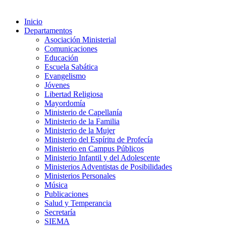
Inicio
Departamentos
Asociación Ministerial
Comunicaciones
Educación
Escuela Sabática
Evangelismo
Jóvenes
Libertad Religiosa
Mayordomía
Ministerio de Capellanía
Ministerio de la Familia
Ministerio de la Mujer
Ministerio del Espíritu de Profecía
Ministerio en Campus Públicos
Ministerio Infantil y del Adolescente
Ministerios Adventistas de Posibilidades
Ministerios Personales
Música
Publicaciones
Salud y Temperancia
Secretaría
SIEMA