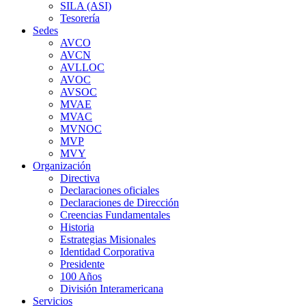
SILA (ASI)
Tesorería
Sedes
AVCO
AVCN
AVLLOC
AVOC
AVSOC
MVAE
MVAC
MVNOC
MVP
MVY
Organización
Directiva
Declaraciones oficiales
Declaraciones de Dirección
Creencias Fundamentales
Historia
Estrategias Misionales
Identidad Corporativa
Presidente
100 Años
División Interamericana
Servicios