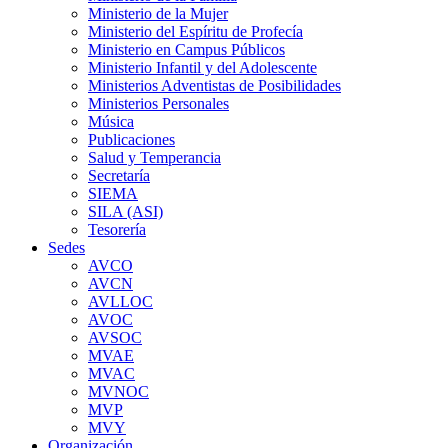
Ministerio de la Mujer
Ministerio del Espíritu de Profecía
Ministerio en Campus Públicos
Ministerio Infantil y del Adolescente
Ministerios Adventistas de Posibilidades
Ministerios Personales
Música
Publicaciones
Salud y Temperancia
Secretaría
SIEMA
SILA (ASI)
Tesorería
Sedes
AVCO
AVCN
AVLLOC
AVOC
AVSOC
MVAE
MVAC
MVNOC
MVP
MVY
Organización