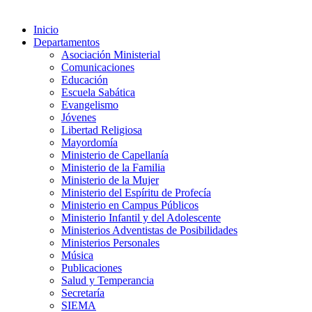
Inicio
Departamentos
Asociación Ministerial
Comunicaciones
Educación
Escuela Sabática
Evangelismo
Jóvenes
Libertad Religiosa
Mayordomía
Ministerio de Capellanía
Ministerio de la Familia
Ministerio de la Mujer
Ministerio del Espíritu de Profecía
Ministerio en Campus Públicos
Ministerio Infantil y del Adolescente
Ministerios Adventistas de Posibilidades
Ministerios Personales
Música
Publicaciones
Salud y Temperancia
Secretaría
SIEMA