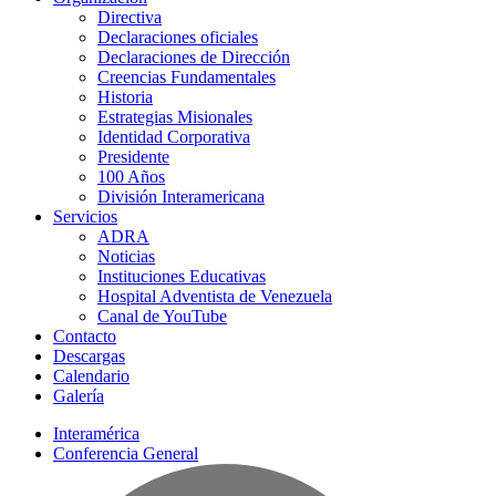
Directiva
Declaraciones oficiales
Declaraciones de Dirección
Creencias Fundamentales
Historia
Estrategias Misionales
Identidad Corporativa
Presidente
100 Años
División Interamericana
Servicios
ADRA
Noticias
Instituciones Educativas
Hospital Adventista de Venezuela
Canal de YouTube
Contacto
Descargas
Calendario
Galería
Interamérica
Conferencia General