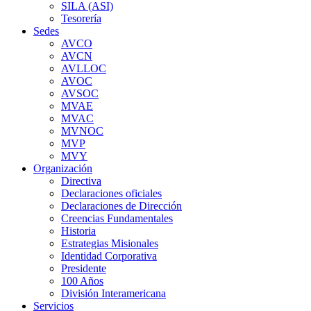
SILA (ASI)
Tesorería
Sedes
AVCO
AVCN
AVLLOC
AVOC
AVSOC
MVAE
MVAC
MVNOC
MVP
MVY
Organización
Directiva
Declaraciones oficiales
Declaraciones de Dirección
Creencias Fundamentales
Historia
Estrategias Misionales
Identidad Corporativa
Presidente
100 Años
División Interamericana
Servicios