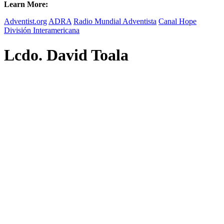
Learn More:
Adventist.org
ADRA
Radio Mundial Adventista
Canal Hope
División Interamericana
Lcdo. David Toala