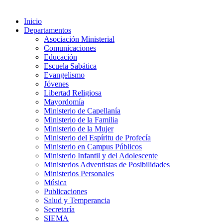
Inicio
Departamentos
Asociación Ministerial
Comunicaciones
Educación
Escuela Sabática
Evangelismo
Jóvenes
Libertad Religiosa
Mayordomía
Ministerio de Capellanía
Ministerio de la Familia
Ministerio de la Mujer
Ministerio del Espíritu de Profecía
Ministerio en Campus Públicos
Ministerio Infantil y del Adolescente
Ministerios Adventistas de Posibilidades
Ministerios Personales
Música
Publicaciones
Salud y Temperancia
Secretaría
SIEMA