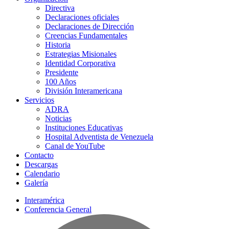
Directiva
Declaraciones oficiales
Declaraciones de Dirección
Creencias Fundamentales
Historia
Estrategias Misionales
Identidad Corporativa
Presidente
100 Años
División Interamericana
Servicios
ADRA
Noticias
Instituciones Educativas
Hospital Adventista de Venezuela
Canal de YouTube
Contacto
Descargas
Calendario
Galería
Interamérica
Conferencia General