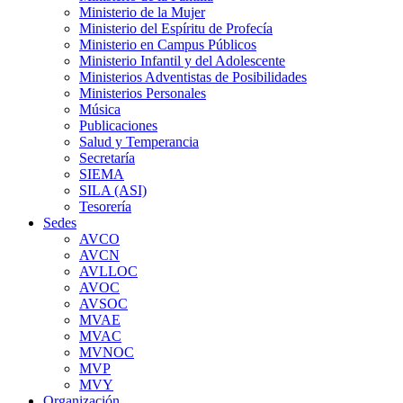
Ministerio de la Mujer
Ministerio del Espíritu de Profecía
Ministerio en Campus Públicos
Ministerio Infantil y del Adolescente
Ministerios Adventistas de Posibilidades
Ministerios Personales
Música
Publicaciones
Salud y Temperancia
Secretaría
SIEMA
SILA (ASI)
Tesorería
Sedes
AVCO
AVCN
AVLLOC
AVOC
AVSOC
MVAE
MVAC
MVNOC
MVP
MVY
Organización