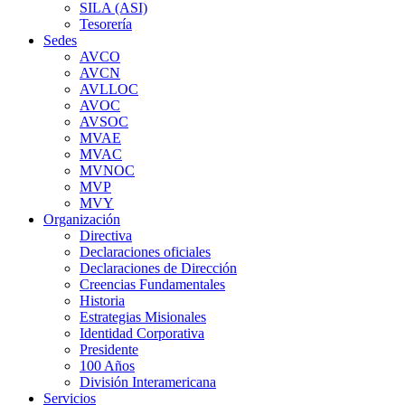
SILA (ASI)
Tesorería
Sedes
AVCO
AVCN
AVLLOC
AVOC
AVSOC
MVAE
MVAC
MVNOC
MVP
MVY
Organización
Directiva
Declaraciones oficiales
Declaraciones de Dirección
Creencias Fundamentales
Historia
Estrategias Misionales
Identidad Corporativa
Presidente
100 Años
División Interamericana
Servicios