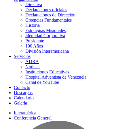
Directiva
Declaraciones oficiales
Declaraciones de Dirección
Creencias Fundamentales
Historia
Estrategias Misionales
Identidad Corporativa
Presidente
100 Años
División Interamericana
Servicios
ADRA
Noticias
Instituciones Educativas
Hospital Adventista de Venezuela
Canal de YouTube
Contacto
Descargas
Calendario
Galería
Interamérica
Conferencia General