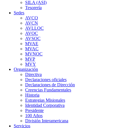
SILA (ASI)
Tesorería
Sedes
AVCO
AVCN
AVLLOC
AVOC
AVSOC
MVAE
MVAC
MVNOC
MVP
MVY
Organización
Directiva
Declaraciones oficiales
Declaraciones de Dirección
Creencias Fundamentales
Historia
Estrategias Misionales
Identidad Corporativa
Presidente
100 Años
División Interamericana
Servicios