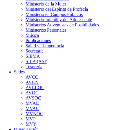
Ministerio de la Mujer
Ministerio del Espíritu de Profecía
Ministerio en Campus Públicos
Ministerio Infantil y del Adolescente
Ministerios Adventistas de Posibilidades
Ministerios Personales
Música
Publicaciones
Salud y Temperancia
Secretaría
SIEMA
SILA (ASI)
Tesorería
Sedes
AVCO
AVCN
AVLLOC
AVOC
AVSOC
MVAE
MVAC
MVNOC
MVP
MVY
Organización