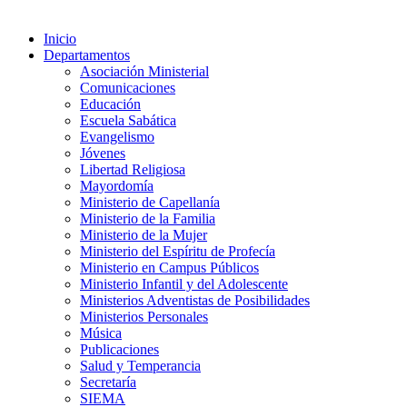
Inicio
Departamentos
Asociación Ministerial
Comunicaciones
Educación
Escuela Sabática
Evangelismo
Jóvenes
Libertad Religiosa
Mayordomía
Ministerio de Capellanía
Ministerio de la Familia
Ministerio de la Mujer
Ministerio del Espíritu de Profecía
Ministerio en Campus Públicos
Ministerio Infantil y del Adolescente
Ministerios Adventistas de Posibilidades
Ministerios Personales
Música
Publicaciones
Salud y Temperancia
Secretaría
SIEMA