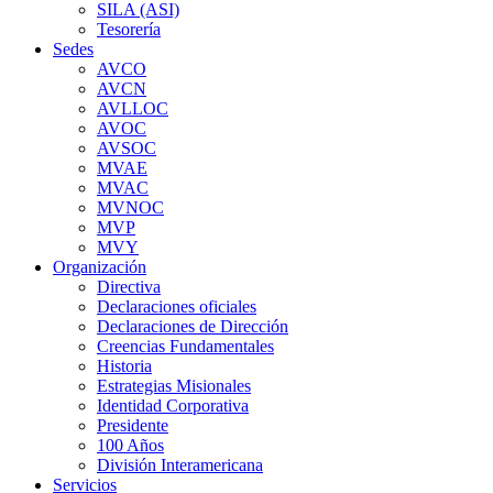
SILA (ASI)
Tesorería
Sedes
AVCO
AVCN
AVLLOC
AVOC
AVSOC
MVAE
MVAC
MVNOC
MVP
MVY
Organización
Directiva
Declaraciones oficiales
Declaraciones de Dirección
Creencias Fundamentales
Historia
Estrategias Misionales
Identidad Corporativa
Presidente
100 Años
División Interamericana
Servicios