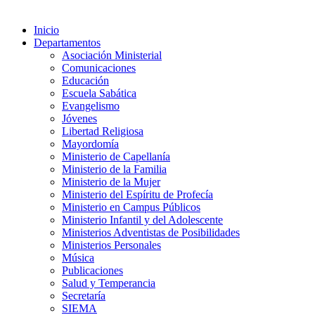
Inicio
Departamentos
Asociación Ministerial
Comunicaciones
Educación
Escuela Sabática
Evangelismo
Jóvenes
Libertad Religiosa
Mayordomía
Ministerio de Capellanía
Ministerio de la Familia
Ministerio de la Mujer
Ministerio del Espíritu de Profecía
Ministerio en Campus Públicos
Ministerio Infantil y del Adolescente
Ministerios Adventistas de Posibilidades
Ministerios Personales
Música
Publicaciones
Salud y Temperancia
Secretaría
SIEMA