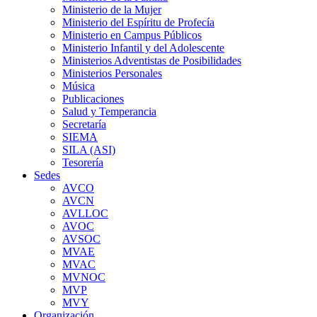
Ministerio de la Mujer
Ministerio del Espíritu de Profecía
Ministerio en Campus Públicos
Ministerio Infantil y del Adolescente
Ministerios Adventistas de Posibilidades
Ministerios Personales
Música
Publicaciones
Salud y Temperancia
Secretaría
SIEMA
SILA (ASI)
Tesorería
Sedes
AVCO
AVCN
AVLLOC
AVOC
AVSOC
MVAE
MVAC
MVNOC
MVP
MVY
Organización