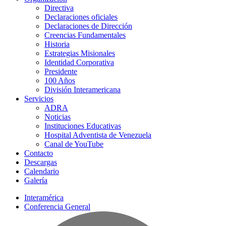
Directiva
Declaraciones oficiales
Declaraciones de Dirección
Creencias Fundamentales
Historia
Estrategias Misionales
Identidad Corporativa
Presidente
100 Años
División Interamericana
Servicios
ADRA
Noticias
Instituciones Educativas
Hospital Adventista de Venezuela
Canal de YouTube
Contacto
Descargas
Calendario
Galería
Interamérica
Conferencia General