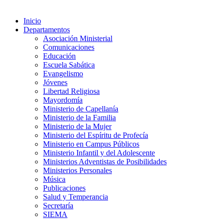
Inicio
Departamentos
Asociación Ministerial
Comunicaciones
Educación
Escuela Sabática
Evangelismo
Jóvenes
Libertad Religiosa
Mayordomía
Ministerio de Capellanía
Ministerio de la Familia
Ministerio de la Mujer
Ministerio del Espíritu de Profecía
Ministerio en Campus Públicos
Ministerio Infantil y del Adolescente
Ministerios Adventistas de Posibilidades
Ministerios Personales
Música
Publicaciones
Salud y Temperancia
Secretaría
SIEMA