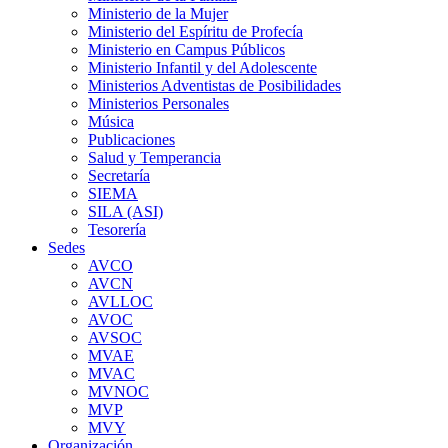
Ministerio de la Mujer
Ministerio del Espíritu de Profecía
Ministerio en Campus Públicos
Ministerio Infantil y del Adolescente
Ministerios Adventistas de Posibilidades
Ministerios Personales
Música
Publicaciones
Salud y Temperancia
Secretaría
SIEMA
SILA (ASI)
Tesorería
Sedes
AVCO
AVCN
AVLLOC
AVOC
AVSOC
MVAE
MVAC
MVNOC
MVP
MVY
Organización