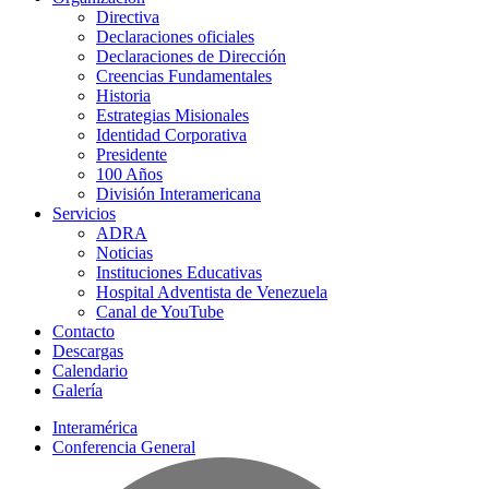
Directiva
Declaraciones oficiales
Declaraciones de Dirección
Creencias Fundamentales
Historia
Estrategias Misionales
Identidad Corporativa
Presidente
100 Años
División Interamericana
Servicios
ADRA
Noticias
Instituciones Educativas
Hospital Adventista de Venezuela
Canal de YouTube
Contacto
Descargas
Calendario
Galería
Interamérica
Conferencia General