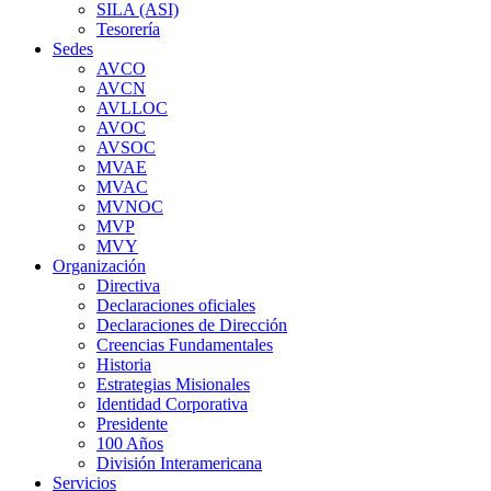
SILA (ASI)
Tesorería
Sedes
AVCO
AVCN
AVLLOC
AVOC
AVSOC
MVAE
MVAC
MVNOC
MVP
MVY
Organización
Directiva
Declaraciones oficiales
Declaraciones de Dirección
Creencias Fundamentales
Historia
Estrategias Misionales
Identidad Corporativa
Presidente
100 Años
División Interamericana
Servicios