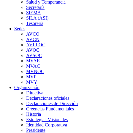
Salud y Temperancia
Secretaría
SIEMA
SILA (ASI)
Tesorería
Sedes
AVCO
AVCN
AVLLOC
AVOC
AVSOC
MVAE
MVAC
MVNOC
MVP
MVY
Organización
Directiva
Declaraciones oficiales
Declaraciones de Dirección
Creencias Fundamentales
Historia
Estrategias Misionales
Identidad Corporativa
Presidente