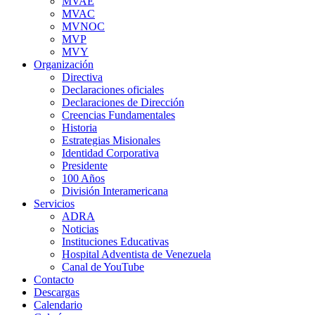
MVAE
MVAC
MVNOC
MVP
MVY
Organización
Directiva
Declaraciones oficiales
Declaraciones de Dirección
Creencias Fundamentales
Historia
Estrategias Misionales
Identidad Corporativa
Presidente
100 Años
División Interamericana
Servicios
ADRA
Noticias
Instituciones Educativas
Hospital Adventista de Venezuela
Canal de YouTube
Contacto
Descargas
Calendario