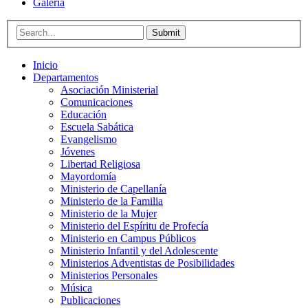
Galería
Submit
Inicio
Departamentos
Asociación Ministerial
Comunicaciones
Educación
Escuela Sabática
Evangelismo
Jóvenes
Libertad Religiosa
Mayordomía
Ministerio de Capellanía
Ministerio de la Familia
Ministerio de la Mujer
Ministerio del Espíritu de Profecía
Ministerio en Campus Públicos
Ministerio Infantil y del Adolescente
Ministerios Adventistas de Posibilidades
Ministerios Personales
Música
Publicaciones