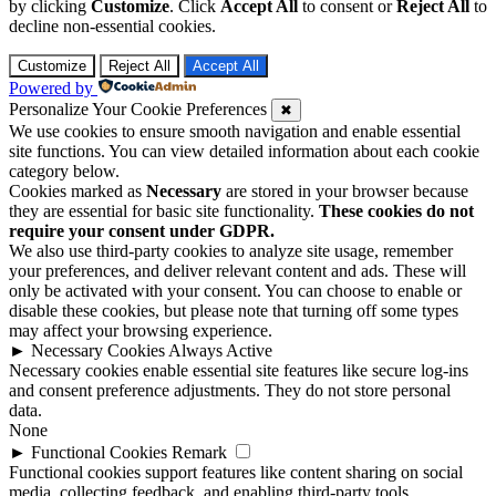
by clicking
Customize
. Click
Accept All
to consent or
Reject All
to
decline non-essential cookies.
Customize
Reject All
Accept All
Powered by
Personalize Your Cookie Preferences
✖
We use cookies to ensure smooth navigation and enable essential
site functions. You can view detailed information about each cookie
category below.
Cookies marked as
Necessary
are stored in your browser because
they are essential for basic site functionality.
These cookies do not
require your consent under GDPR.
We also use third-party cookies to analyze site usage, remember
your preferences, and deliver relevant content and ads. These will
only be activated with your consent. You can choose to enable or
disable these cookies, but please note that turning off some types
may affect your browsing experience.
►
Necessary Cookies
Always Active
Necessary cookies enable essential site features like secure log-ins
and consent preference adjustments. They do not store personal
data.
None
►
Functional Cookies
Remark
Functional cookies support features like content sharing on social
media, collecting feedback, and enabling third-party tools.