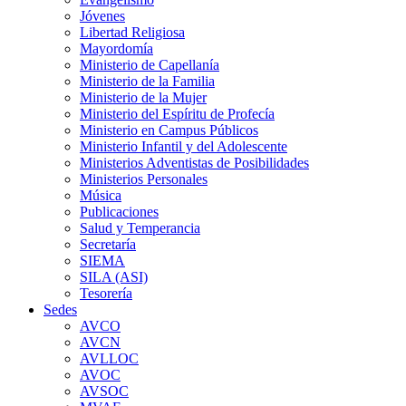
Jóvenes
Libertad Religiosa
Mayordomía
Ministerio de Capellanía
Ministerio de la Familia
Ministerio de la Mujer
Ministerio del Espíritu de Profecía
Ministerio en Campus Públicos
Ministerio Infantil y del Adolescente
Ministerios Adventistas de Posibilidades
Ministerios Personales
Música
Publicaciones
Salud y Temperancia
Secretaría
SIEMA
SILA (ASI)
Tesorería
Sedes
AVCO
AVCN
AVLLOC
AVOC
AVSOC