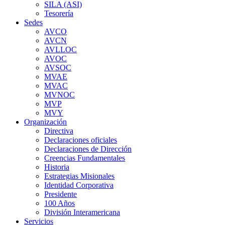
SILA (ASI)
Tesorería
Sedes
AVCO
AVCN
AVLLOC
AVOC
AVSOC
MVAE
MVAC
MVNOC
MVP
MVY
Organización
Directiva
Declaraciones oficiales
Declaraciones de Dirección
Creencias Fundamentales
Historia
Estrategias Misionales
Identidad Corporativa
Presidente
100 Años
División Interamericana
Servicios