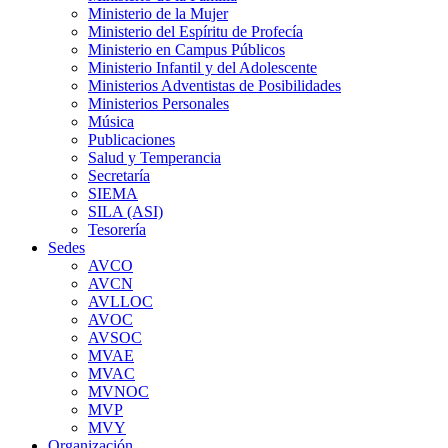
Ministerio de la Mujer
Ministerio del Espíritu de Profecía
Ministerio en Campus Públicos
Ministerio Infantil y del Adolescente
Ministerios Adventistas de Posibilidades
Ministerios Personales
Música
Publicaciones
Salud y Temperancia
Secretaría
SIEMA
SILA (ASI)
Tesorería
Sedes
AVCO
AVCN
AVLLOC
AVOC
AVSOC
MVAE
MVAC
MVNOC
MVP
MVY
Organización