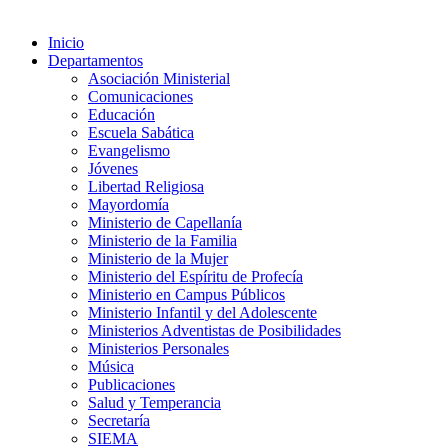
Inicio
Departamentos
Asociación Ministerial
Comunicaciones
Educación
Escuela Sabática
Evangelismo
Jóvenes
Libertad Religiosa
Mayordomía
Ministerio de Capellanía
Ministerio de la Familia
Ministerio de la Mujer
Ministerio del Espíritu de Profecía
Ministerio en Campus Públicos
Ministerio Infantil y del Adolescente
Ministerios Adventistas de Posibilidades
Ministerios Personales
Música
Publicaciones
Salud y Temperancia
Secretaría
SIEMA