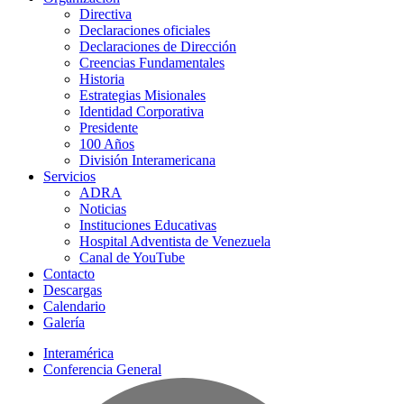
Directiva
Declaraciones oficiales
Declaraciones de Dirección
Creencias Fundamentales
Historia
Estrategias Misionales
Identidad Corporativa
Presidente
100 Años
División Interamericana
Servicios
ADRA
Noticias
Instituciones Educativas
Hospital Adventista de Venezuela
Canal de YouTube
Contacto
Descargas
Calendario
Galería
Interamérica
Conferencia General