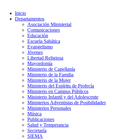
Inicio
Departamentos
Asociación Ministerial
Comunicaciones
Educación
Escuela Sabática
Evangelismo
Jóvenes
Libertad Religiosa
Mayordomía
Ministerio de Capellanía
Ministerio de la Familia
Ministerio de la Mujer
Ministerio del Espíritu de Profecía
Ministerio en Campus Públicos
Ministerio Infantil y del Adolescente
Ministerios Adventistas de Posibilidades
Ministerios Personales
Música
Publicaciones
Salud y Temperancia
Secretaría
SIEMA