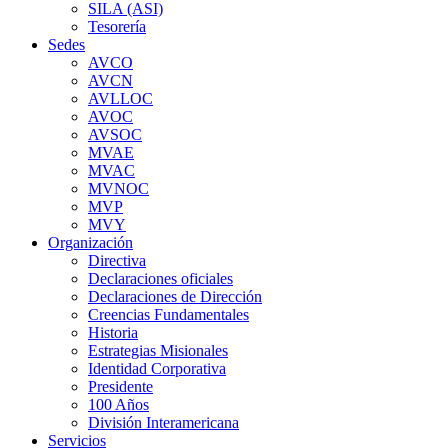
SILA (ASI)
Tesorería
Sedes
AVCO
AVCN
AVLLOC
AVOC
AVSOC
MVAE
MVAC
MVNOC
MVP
MVY
Organización
Directiva
Declaraciones oficiales
Declaraciones de Dirección
Creencias Fundamentales
Historia
Estrategias Misionales
Identidad Corporativa
Presidente
100 Años
División Interamericana
Servicios