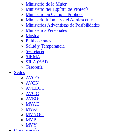
Ministerio de la Mujer
Ministerio del Espíritu de Profecía
Ministerio en Campus Públicos
Ministerio Infantil y del Adolescente
Ministerios Adventistas de Posibilidades
Ministerios Personales
Música
Publicaciones
Salud y Temperancia
Secretaría
SIEMA
SILA (ASI)
Tesorería
Sedes
AVCO
AVCN
AVLLOC
AVOC
AVSOC
MVAE
MVAC
MVNOC
MVP
MVY
Organización