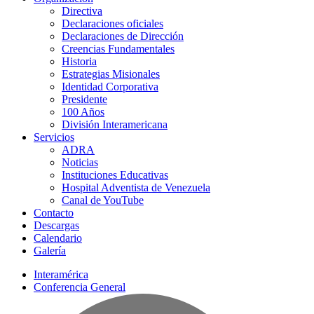
Directiva
Declaraciones oficiales
Declaraciones de Dirección
Creencias Fundamentales
Historia
Estrategias Misionales
Identidad Corporativa
Presidente
100 Años
División Interamericana
Servicios
ADRA
Noticias
Instituciones Educativas
Hospital Adventista de Venezuela
Canal de YouTube
Contacto
Descargas
Calendario
Galería
Interamérica
Conferencia General