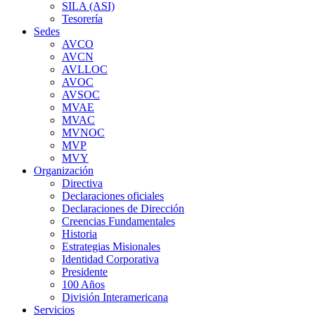
SILA (ASI)
Tesorería
Sedes
AVCO
AVCN
AVLLOC
AVOC
AVSOC
MVAE
MVAC
MVNOC
MVP
MVY
Organización
Directiva
Declaraciones oficiales
Declaraciones de Dirección
Creencias Fundamentales
Historia
Estrategias Misionales
Identidad Corporativa
Presidente
100 Años
División Interamericana
Servicios