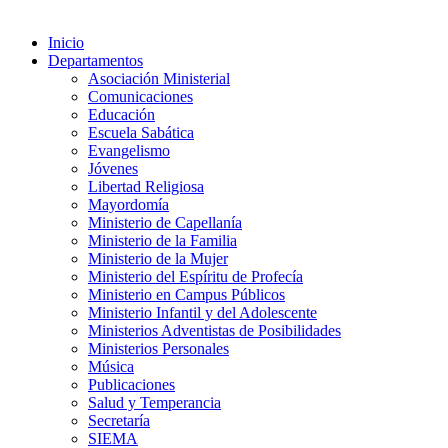
Inicio
Departamentos
Asociación Ministerial
Comunicaciones
Educación
Escuela Sabática
Evangelismo
Jóvenes
Libertad Religiosa
Mayordomía
Ministerio de Capellanía
Ministerio de la Familia
Ministerio de la Mujer
Ministerio del Espíritu de Profecía
Ministerio en Campus Públicos
Ministerio Infantil y del Adolescente
Ministerios Adventistas de Posibilidades
Ministerios Personales
Música
Publicaciones
Salud y Temperancia
Secretaría
SIEMA