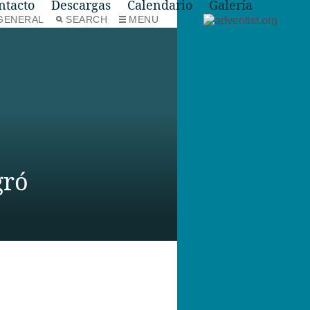
ntacto
Descargas
Calendario
Galería
GENERAL
SEARCH
MENU
gró