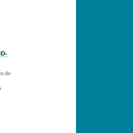
ID-
os de
a